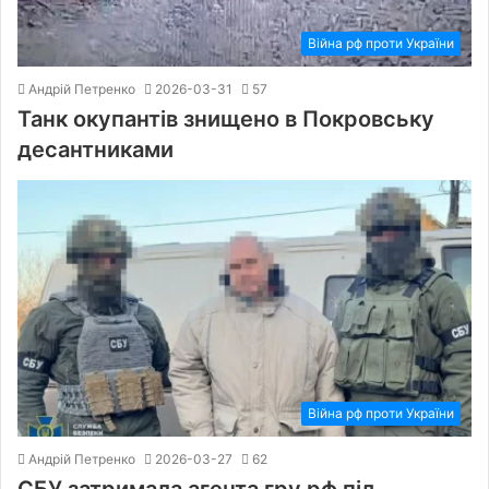
Війна рф проти України
Андрій Петренко
2026-03-31
57
Танк окупантів знищено в Покровську
десантниками
Війна рф проти України
Андрій Петренко
2026-03-27
62
СБУ затримала агента гру рф під