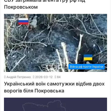
Покровськом
Війна рф проти України
Андрій Петренко
2026-03-12
84
Український воїн самотужки відбив двох
ворогів біля Покровська