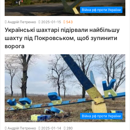
Війна рф проти України
Андрій Петренко
2025-01-15
543
Українські шахтарі підірвали найбільшу
шахту під Покровськом, щоб зупинити
ворога
Війна рф проти України
Андрій Петренко
2025-01-14
280