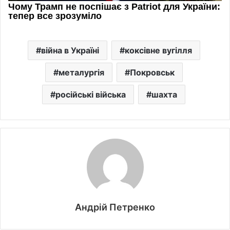
війна в Україні
коксівне вугілля
металургія
Покровськ
російські війська
шахта
Андрій Петренко