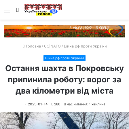
Меню
Пошук
Головна
/
ЄС|NATO
/
Війна рф проти України
Війна рф проти України
Остання шахта в Покровську
припинила роботу: ворог за
два кілометри від міста
2025-01-14
280
час читання: 1 хвилина