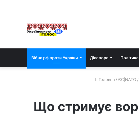
Війна рф проти України
Діаспора
Політика
Головна
/
ЄС|NATO
/
Що стримує воро