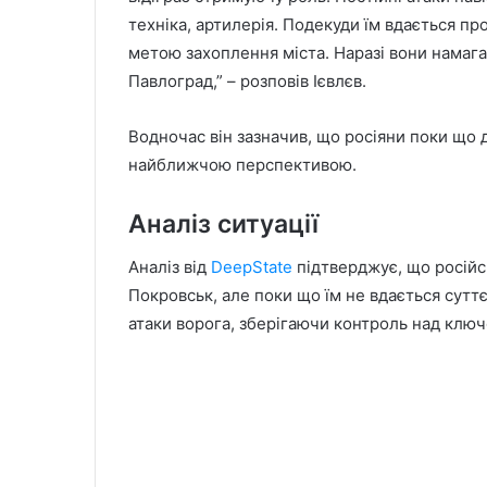
техніка, артилерія. Подекуди їм вдається п
метою захоплення міста. Наразі вони намага
Павлоград,” – розповів Ієвлєв.
Водночас він зазначив, що росіяни поки що да
найближчою перспективою.
Аналіз ситуації
Аналіз від
DeepState
підтверджує, що російс
Покровськ, але поки що їм не вдається сутт
атаки ворога, зберігаючи контроль над клю