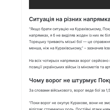
Ситуація на різних напрямк
“Якщо брати ситуацію на Курахівському, По
напрямках, я б не виділяв жоден із них як б
Торецьку тривають міські бої — це справжня
менша, ніж на Курахівському,” – зазначив Ієв
На всіх чотирьох напрямках ворог серйозно
позиції українських військ із мінометів та ар
Чому ворог не штурмує Пок
За словами військового, ворог веде бої за 1,
“Поки ворог не окупує Курахове, вони не зм
відіграє стримуючу роль. Постійні атаки на