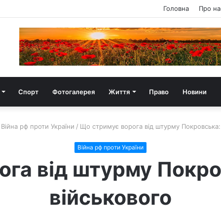
Головна
Про на
Спорт
Фотогалерея
Життя
Право
Новини
Війна рф проти України
/
Що стримує ворога від штурму Покровська: 
Війна рф проти України
га від штурму Покро
військового