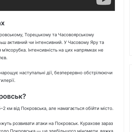
ах
кровському, Торецькому та Часовоярському
ільш активний чи інтенсивний. У Часовому Яру та
 м’ясорубка. Інтенсивність на цих напрямках не
лєв.
 нарощує наступальні дії, безперервно обстрілюючи
тилерії.
ровськ?
5–2 км від Покровська, але намагається обійти місто.
ожуть розвивати атаки на Покровськ. Курахове зараз
вколо Покровська — це здебільшого міномети, важка