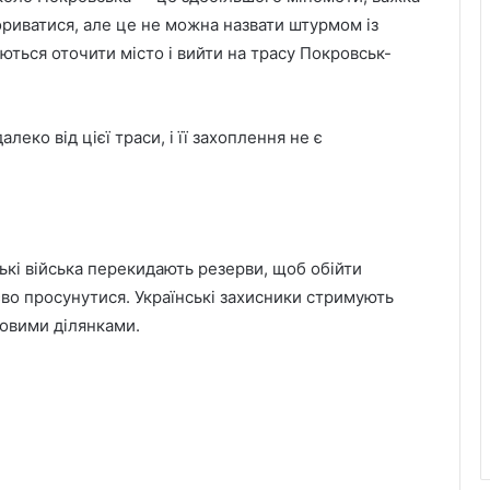
рориватися, але це не можна назвати штурмом із
ються оточити місто і вийти на трасу Покровськ-
леко від цієї траси, і її захоплення не є
ькі війська перекидають резерви, щоб обійти
єво просунутися. Українські захисники стримують
човими ділянками.