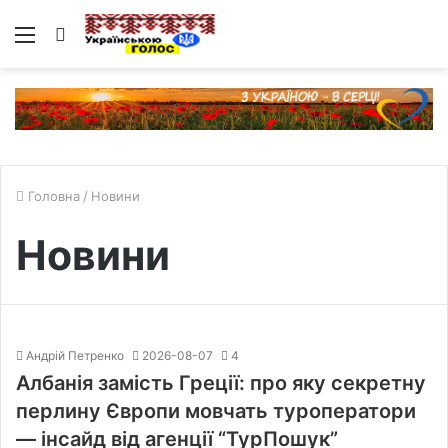
Меню
Пошук
Головна
/
Новини
Новини
Андрій Петренко
2026-08-07
4
Албанія замість Греції: про яку секретну
перлину Європи мовчать туроператори
— інсайд від агенції “ТурПошук”