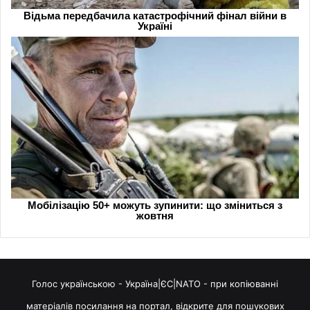
Голос українською - Україна|ЄС|NATO - при копіюванні
матеріалів посилання на портал, відкрите для пошукових