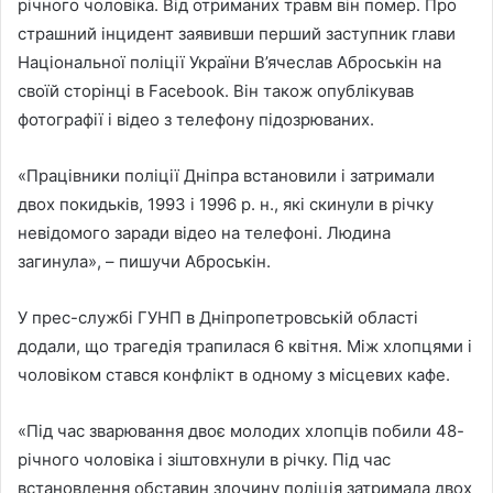
річного чоловіка. Від отриманих травм він помер. Про
страшний інцидент заявивши перший заступник глави
Національної поліції України В’ячеслав Аброськін на
своїй сторінці в Facebook. Він також опублікував
фотографії і відео з телефону підозрюваних.
«Працівники поліції Дніпра встановили і затримали
двох покидьків, 1993 і 1996 р. н., які скинули в річку
невідомого заради відео на телефоні. Людина
загинула», – пишучи Аброськін.
У прес-службі ГУНП в Дніпропетровській області
додали, що трагедія трапилася 6 квітня. Між хлопцями і
чоловіком стався конфлікт в одному з місцевих кафе.
«Під час зварювання двоє молодих хлопців побили 48-
річного чоловіка і зіштовхнули в річку. Під час
встановлення обставин злочину поліція затримала двох