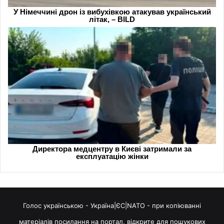
Голос українською - Україна|ЄС|NATO - при копіюванні
матеріалів посилання на портал, відкрите для пошукових