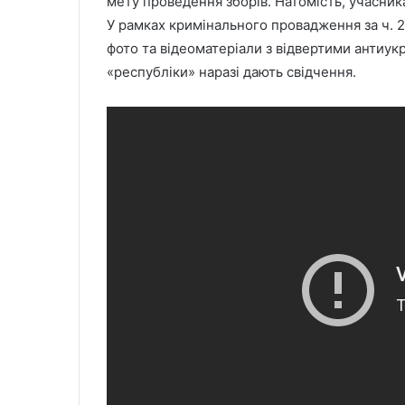
мету проведення зборів. Натомість, учасник
У рамках кримінального провадження за ч. 2
фото та відеоматеріали з відвертими антиук
«республіки» наразі дають свідчення.