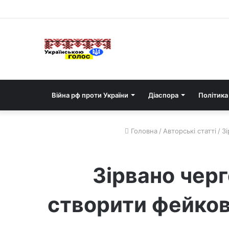
Війна рф проти України
Діаспора
Політика
Головна
/
Авторські статті
/
Зі
Зірвано чер
створити фейков