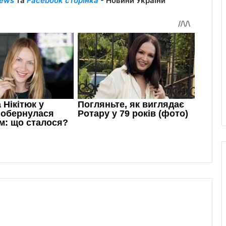
ews
та
Facebook сторінка
- Новини України