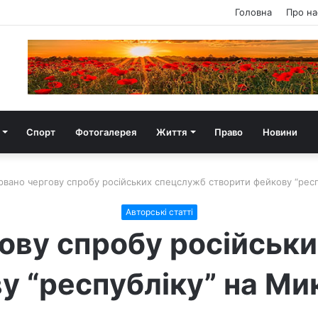
Головна
Про на
Спорт
Фотогалерея
Життя
Право
Новини
рвано чергову спробу російських спецслужб створити фейкову “респ
Авторські статті
гову спробу російськ
у “республіку” на Мик