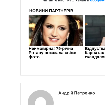
Читайте нас : наш канал в
GoogleN
Андрій Петренко