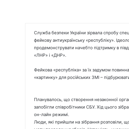
Служба безпеки України зірвала спробу спе
фейкову антиукраїнську «республіку». Ідеол
продемонструвати начебто підтримку в півде
«ЛНР» і «ДНР».
Фейкова «республіка» за їх задумом повинн
«картинку» для російських ЗМІ – підбурювати
Планувалось, що створення незаконної орган
запобігли співробітники СБУ. Хід цього зіб
он-лайн режимі.
Люди, які прийшли на зібрання розповіли, щ