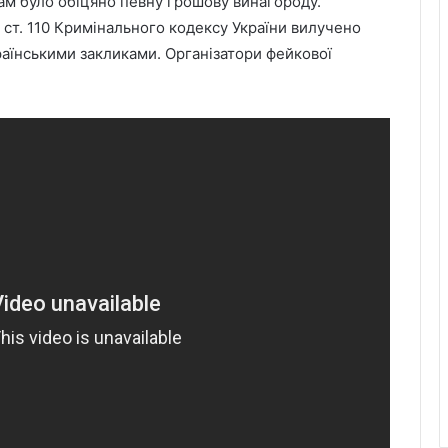
ам було обіцяно певну грошову винагороду.
 ст. 110 Кримінального кодексу України вилучено
раїнськими закликами. Організатори фейкової