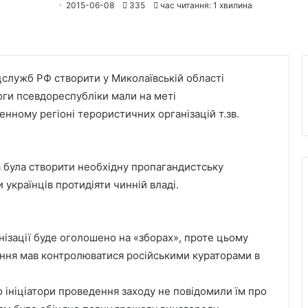
2015-06-08
335
час читання: 1 хвилина
цслужб РФ створити у Миколаївській області
оги псевдореспубліки мали на меті
нному регіоні терористичних організацій т.зв.
а була створити необхідну пропагандистську
 українців протидіяти чинній владі.
ізації буде оголошено на «зборах», проте цьому
рання мав контролюватися російськими кураторами в
о ініціатори проведення заходу не повідомили їм про