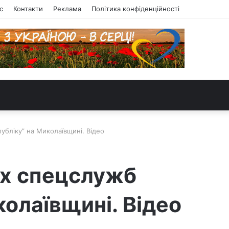
с
Контакти
Реклама
Політика конфіденційності
убліку” на Миколаївщині. Відео
их спецслужб
олаївщині. Відео