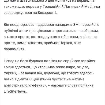
що намагається кожного дня молитись на вервиці, а
також надає перевагу Традиційній Латинській Месі, яка
зосереджується на Євхаристії.
Він неодноразово піддавався нападам в ЗМІ через його
публічні заяви про цілковите протиставлення абортам,
а також про те, що «подружжя є таїнством, а рішення
про те, чим є таїнство, приймає Церква, а не
парламент».
Напад на його будинок політик не сприймає всерйоз.
«Мені здається, що хтось мав зайве відро, чи два,
фарби», – зазначив він, додаючи, що графіті вдалось
легко відмити і «цей п’яний протест не матиме
довготривалого ефекту», – наводить слова політика
LifeSiteNews.