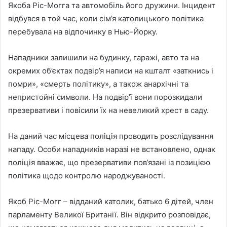
Якоба Ріс-Могга та автомобіль його дружини. Інцидент
відбувся в той час, коли сім’я католицького політика
перебувала на відпочинку в Нью-Йорку.
Нападники залишили на будинку, гаражі, авто та на
окремих об’єктах подвір’я написи на кшталт «заткнись і
помри», «смерть політику», а також анархічні та
непристойні символи. На подвір’ї вони порозкидали
презервативи і повісили їх на невеликий хрест в саду.
На даний час місцева поліція проводить розслідування
нападу. Особи нападників наразі не встановлено, однак
поліція вважає, що презервативи пов’язані із позицією
політика щодо контролю народжуваності.
Якоб Ріс-Могг – відданий католик, батько 6 дітей, член
парламенту Великої Британії. Він відкрито розповідає,