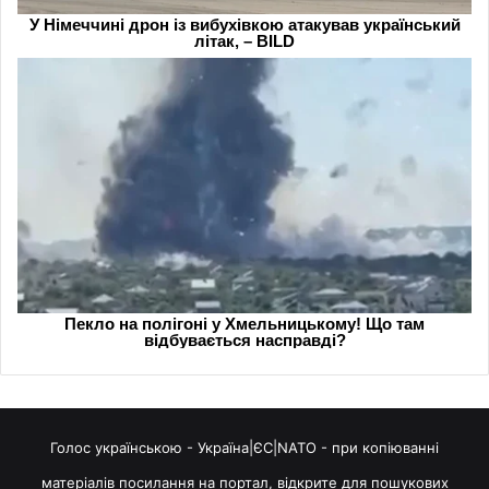
Голос українською - Україна|ЄС|NATO - при копіюванні
матеріалів посилання на портал, відкрите для пошукових