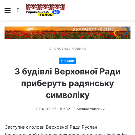
Меню
Пошук
Головна
/
Новини
Новини
З будівлі Верховної Ради
приберуть радянську
символіку
2014-02-25
332
Менше хвилини
Заступник голови Верховної Ради Руслан
Кошулинський підписав розпорядження про ліквідацію