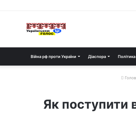
Війна рф проти України
Діаспора
Політика
Голов
Як поступити 