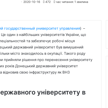
2020-10-16
472
час читання: 1 хвилина
й государственный университет управления
) –
 Це один з найбільших університетів України, що
спеціальностей та забезпечує робочі місця
нецький державний університет був вимушений
ільки місто знаходилось в окупації. Такого роду
ури прийняли рішення про перенесення університету
пних років Донецький державний університет
та відновив свою інфраструктуру як ВНЗ
державного університету в