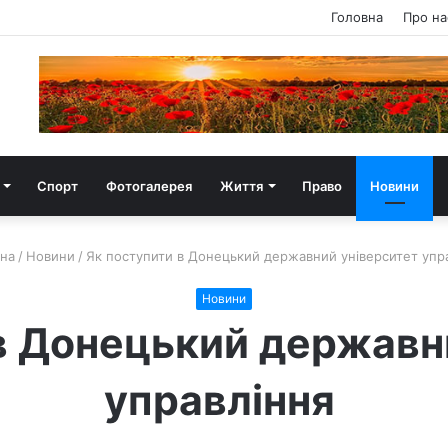
Головна
Про на
Спорт
Фотогалерея
Життя
Право
Новини
на
/
Новини
/
Як поступити в Донецький державний університет упр
Новини
в Донецький державн
управління