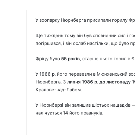
У зоопарку Нюрнберга присипали горилу Фр
Ще тиждень тому він був сповнений сил і го
погіршився, і він ослаб настільки, що було 
Фріцу було
55 років
, старше нього горил в Є
У
1966 р
.
його перевезли в Мюнхенський зо
Нюрнберга. З
липня 1986 р. до листопаду 1
Кралове-над-Лабем.
У Нюрнберзі він залишив шістьох нащадків —
налічується
14
його правнуків.