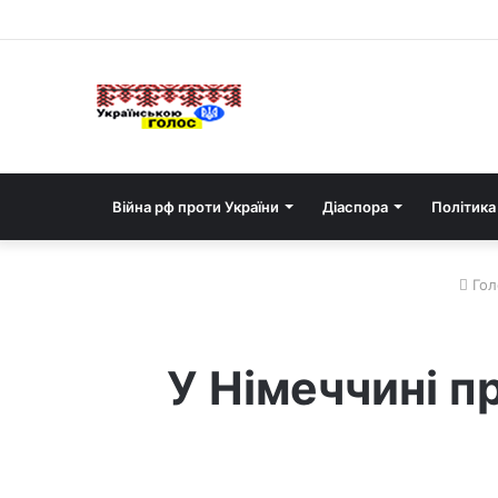
Війна рф проти України
Діаспора
Політика
Гол
У Німеччині п