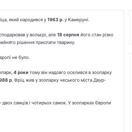
іца, який народився у
1963 р
.
у Камеруні.
сподарював у вольєрі, але
18 серпня
його стан різко
прийнято рішення приспати тварину.
вропі не було.
опарк,
4 роки
тому він надовго оселився в зоопарку
988 р.
Фріц жив у зоопарку чеського міста Двур-
 двох самців і чотирьох самок. У зоопарках Європи