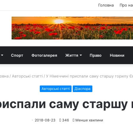
Головна
Про на
Спорт
Фотогалерея
Життя
Право
Новини
овна
/
Авторські статті
/
У Німеччині приспали саму старшу горилу Є
Авторські статті
Діаспора
риспали саму старшу
2018-08-23
346
Менше хвилини