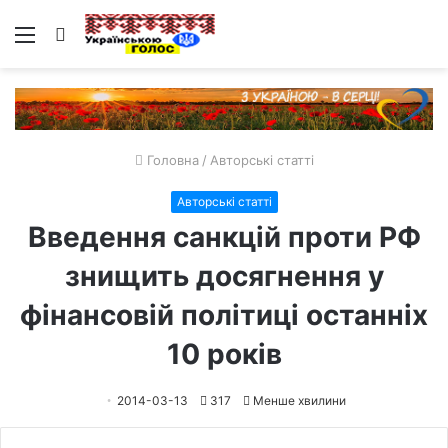
Меню
Пошук
Головна
/
Авторські статті
Авторські статті
Введення санкцій проти РФ
знищить досягнення у
фінансовій політиці останніх
10 років
2014-03-13
317
Менше хвилини