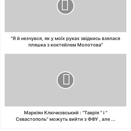
"Я й незчувся, як у моїх руках звідкись взялася
пляшка з коктейлем Молотова"
Маркіян Ключковський : "Таврія " і "
Севастополь" можуть вийти з ФФУ , але ...