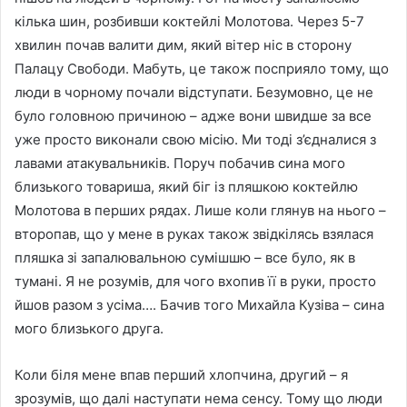
кілька шин, розбивши коктейлі Молотова. Через 5-7
хвилин почав валити дим, який вітер ніс в сторону
Палацу Свободи. Мабуть, це також посприяло тому, що
люди в чорному почали відступати. Безумовно, це не
було головною причиною – адже вони швидше за все
уже просто виконали свою місію. Ми тоді з’єдналися з
лавами атакувальників. Поруч побачив сина мого
близького товариша, який біг із пляшкою коктейлю
Молотова в перших рядах. Лише коли глянув на нього –
второпав, що у мене в руках також звідкілясь взялася
пляшка зі запалювальною сумішшю – все було, як в
тумані. Я не розумів, для чого вхопив її в руки, просто
йшов разом з усіма…. Бачив того Михайла Кузіва – сина
мого близького друга.
Коли біля мене впав перший хлопчина, другий – я
зрозумів, що далі наступати нема сенсу. Тому що люди