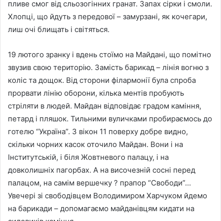
пливе смог від сльозогінних гранат. Запах сірки і смоли.
Хлопці, що йдуть з передової – замурзані, як кочегари,
лиш очі блищать і світяться.
19 лютого зранку і вдень стоїмо на Майдані, що помітно
звузив свою територію. Замість барикад – лінія вогню з
коліс та дощок. Від сторони філармонії була спроба
прорвати лінію оборони, кілька ментів пробують
стріляти в людей. Майдан відповідає градом каміння,
петард і пляшок. Тильними вуличками пробираємось до
готелю “Україна”. З вікон 11 поверху добре видно,
скільки чорних касок оточило Майдан. Вони і на
Інститутській, і біля Жовтневого палацу, і на
довколишніх пагорбах. А на височезній сосні перед
палацом, на самім вершечку ? прапор “Свободи”…
Увечері зі свободівцем Володимиром Харчуком йдемо
на барикади – допомагаємо майданівцям кидати на