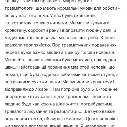
клініку – хай там працюють мікрохірурги і
травматологи, що мають нормальні умови для роботи –
бо ж у нас того нема. У нас були: скальпель,
голкотримач, голки з нитками. Ми могли зупинити
кровотечу, обробити рану і відправити людину далі. З
медикаментів, щоправда, мали все що треба. Хлопці
вражали терплячістю. При травматичних пораненнях
черепа дуже важко вводити в шкіру голови новокаїн…
Ми знеболювали наскільки було можливо, накладали
шви… Найстрашніші поранення мав отой чоловік, що
помер, і ще була людина з вибитими кістками ступні, з
розірваними сухожиллями. Ми зупинили кровотечу і
відправили до лікарні. Там потрібне було 5-6-годинне
оперативне втручання, під мікроскопом. І певне та
людина буде калікою на ціле життя, потребуватиме
тривалого лікування та реабілітації… Ще було важке
поранення стегна, обширна гематома. Цього чоловіка
ми також відправили якнайшвидше. Я наголосив, що