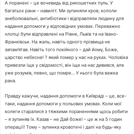
А поранені – це вочевидь від рикошетних пуль. У
багатьох рани – навиліт. Ми зупиняли кров, кололи
знеболювальні, антибіотики і відправляли людину для
надання допомоги у відповідних умовах. Переважно
хлопці були відправлені на Рівне, Львів та на Івано-
Франківськ. На жаль, навіть одного прізвища не
запам’ятав. Навіть того покійного – дай йому, Боже,
царство небесне! ? який помер у нас на руках. Чоловіка
привезли іще у свідомості, він іще на нас дивився, але
уже розумів, певно, що помре… У нього була важка
рана.
Правду кажучи, надання допомоги в Київраді – це, все-
таки, надання допомоги у польових умовах. Коли мої
колеги старалися з тяжкими пораненнями щось робити
– я зупиняв їх. Казав – не Дай боже! – це ж на 5 годин
операції! Тому – зупинка кровотечі і далі на будь-яку