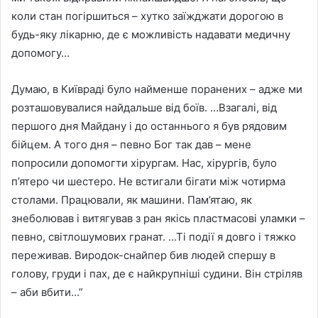
коли стан погіршиться – хутко заїжджати дорогою в
будь-яку лікарню, де є можливість надавати медичну
допомогу…
Думаю, в Київраді було найменше поранених – адже ми
розташовувалися найдальше від боїв. …Взагалі, від
першого дня Майдану і до останнього я був рядовим
бійцем. А того дня – певно Бог так дав – мене
попросили допомогти хірургам. Нас, хірургів, було
п’ятеро чи шестеро. Не встигали бігати між чотирма
столами. Працювали, як машини. Пам’ятаю, як
знеболював і витягував з ран якісь пластмасові уламки –
певно, світлошумових гранат. …Ті події я довго і тяжко
переживав. Виродок-снайпер бив людей спершу в
голову, груди і пах, де є найкрупніші судини. Він стріляв
– аби вбити…”