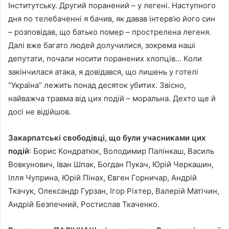
Інститутську. Другий поранений – у легені. Наступного
дня по телебаченні я бачив, як давав інтерв’ю його син
– розповідав, що батько помер – прострелена легеня.
Далі вже багато людей долучилися, зокрема наші
депутати, почали носити поранених хлопців… Коли
закінчилася атака, я довідався, що лишень у готелі
“Україна” лежить понад десяток убитих. Звісно,
найважча травма від цих подій – моральна. Дехто ще й
досі не відійшов.
Закарпатські свободівці, що були учасниками цих
подій
: Борис Кондратюк, Володимир Палінкаш, Василь
Вовкунович, Іван Шпак, Богдан Пукач, Юрій Черкашин,
Ілля Чуприна, Юрій Пінах, Євген Горничар, Андрій
Ткачук, Олександр Гурзан, Ігор Ріхтер, Валерій Матічин,
Андрій Безпечний, Ростислав Ткаченко.