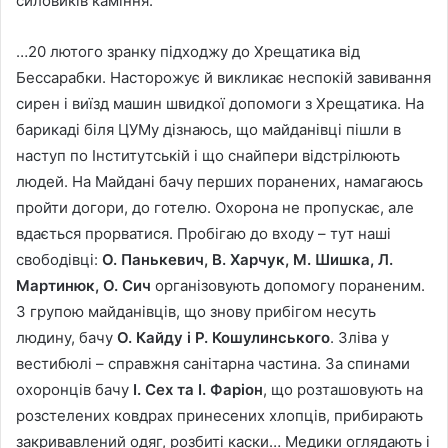
силовиків каміння.
…20 лютого зранку підходжу до Хрещатика від
Бессарабки. Насторожує й викликає неспокій завивання
сирен і виїзд машин швидкої допомоги з Хрещатика. На
барикаді біля ЦУМу дізнаюсь, що майданівці пішли в
наступ по Інститутській і що снайпери відстрілюють
людей. На Майдані бачу перших поранених, намагаюсь
пройти догори, до готелю. Охорона не пропускає, але
вдається прорватися. Пробігаю до входу – тут наші
свободівці:
О. Панькевич, В. Харчук, М. Шишка, Л.
Мартинюк, О. Сич
організовують допомогу пораненим.
З групою майданівців, що знову прибігом несуть
людину, бачу
О. Кайду і Р. Кошулинського
. Зліва у
вестибюлі – справжня санітарна частина. За спинами
охоронців бачу
І. Сех та І. Фаріон
, що розташовують на
розстелених ковдрах принесених хлопців, прибирають
закривавлений одяг, розбиті каски… Медики оглядають і