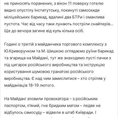
не приносять поранених, з вікон 11 поверху готелю
видно опустілу Інститутську, покинуті самоскиди
міліцейських барикад, вдалині два БТРи і оманлива
пустота. Час від часу таки лунають постріли снайперів…
Ще до вечора загине від куль кілька осіб.
Годині о третій з майданчика торгового комплексу з
Ю.Криворучком та М. Шишкою оглядаємо руїни барикад
та згарища на Майдані, тут же знаходимо пусті пачки з
під цигарок російського виробництва та інструкцію
користування шумовою гранатою російського
виробництва. Є над чим замислитися – хто стріляв у
майданівців 18-19 лютого.
На Майдані зловили провокатора – з російським
паспортом, п’яний, гне бридким матом – ледве не
відбулось самосуду – відвели в штаб Київради. І