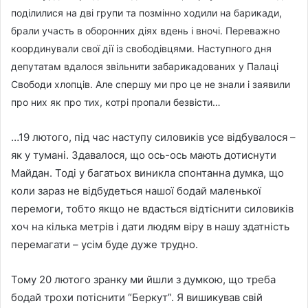
поділилися на дві групи та позмінно ходили на барикади,
брали участь в оборонних діях вдень і вночі. Переважно
координували свої дії із свободівцями. Наступного дня
депутатам вдалося звільнити забарикадованих у Палаці
Свободи хлопців. Але спершу ми про це не знали і заявили
про них як про тих, котрі пропали безвісти…
…19 лютого, під час наступу силовиків усе відбувалося –
як у тумані. Здавалося, що ось-ось мають дотиснути
Майдан. Тоді у багатьох виникла спонтанна думка, що
коли зараз не відбудеться нашої бодай маленької
перемоги, тобто якщо не вдасться відтіснити силовиків
хоч на кілька метрів і дати людям віру в нашу здатність
перемагати – усім буде дуже трудно.
Тому 20 лютого зранку ми йшли з думкою, що треба
бодай трохи потіснити “Беркут”. Я вишикував свій