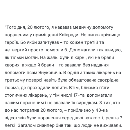
“Того дня, 20 лютого, я надавав медичну допомогу
пораненим у приміщенні Київради. Не питав прізвища
героїв. Бо якби запитував – то кожен третій та
четвертий просто померли б. Допомагали так швидко,
як тільки могли. На жаль, були лікарні, які не брали
хворих, а якщо й брали – то здавали без надання
допомоги псам Януковича. В одній з таких лікарень на
третьому поверсі навіть була облаштована своєрідна
тюрма, де проходили допити. Втім, близько п’яти
столичних лікарень, у тім числі 17-та, допомагали
нашим пораненим і не здавали їх виродкам. З тих, хто
до нас потрапив 20 лютого, – приблизно у 40-ка
відсот¬ків були поранення середньої важкості, решта ?
легкі. Загалом снайпер бив так, що люди не виживали.