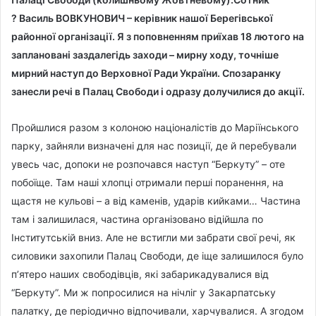
?
Василь ВОВКУНОВИЧ
– керівник нашої Берегівської
районної організації. Я з поповненням приїхав 18 лютого на
заплановані заздалегідь заходи – мирну ходу, точніше
мирний наступ до Верховної Ради України. Спозаранку
занесли речі в Палац Свободи і одразу долучилися до акції.
Пройшлися разом з колоною націоналістів до Маріїнського
парку, зайняли визначені для нас позиції, де й перебували
увесь час, допоки не розпочався наступ “Беркуту” – оте
побоїще.
Там наші хлопці отримали перші поранення, на
щастя не кульові – а від каменів, ударів кийками… Частина
там і залишилася, частина організовано відійшла по
Інститутській вниз. Але не встигли ми забрати свої речі, як
силовики захопили Палац Свободи, де іще залишилося було
п’ятеро наших свободівців, які забарикадувалися від
“Беркуту”. Ми ж попросилися на нічліг у Закарпатську
палатку, де періодично відпочивали, харчувалися. А згодом