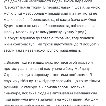
усвідомлення необхідності бодай якоїсь перемоги.
“Беркут” почав тікати. В перших лавах пішов я, за мною
мої хлопці – заборонив у першій лаві іти тим, котрі не
мали на собі ні бронежилета, ні каски (хоча сам Олег
Куцин також не мав ані бронежилета, ані каски – лише
шапку-мазепинку та камуфляжну куртку ? ред.).
“Беркут” відійшов до готелю “Україна”, тоді почався
їхній контрнаступ і ми трохи відступили до “Глобуса” ?
засіли там з невеликою групою майданівців.
…Власне тоді на наших очах почався отой розстріл
протестувальників, які наступали з боку Майдану.
Стріляли люди в чорному з жовтими пов’язками. Я
служив у війську, тож відразу зрозумів, що то не тільки
рушниці 12 калібру, а й бойова зброя. Побачив
снайпера, побачив людей з автоматами Калашникова.
Тоді виник¬ла думка запалити на мосту шини, аби дим
пішов на людей в чорному. І от на мосту запалюємо