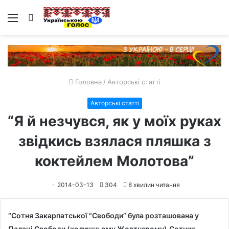
Меню
Пошук
Головна
/
Авторські статті
Авторські статті
“Я й незчувся, як у моїх руках
звідкись взялася пляшка з
коктейлем Молотова”
2014-03-13
304
8 хвилин читання
“Сотня Закарпатської “Свободи” була розташована у
Палаці Свободи (колишньому Жовтневому).
Сотник