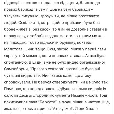
підрозділ – сотню – недалеко від сцени, ближче до
правих барикад, а сам пішов на самі барикади –
з’ясувати ситуацію, зрозуміти, де ліпше розставити
людей. Оскільки ті, котрі щойно приїхали, були без
бронежилетів, без касок, то я їм не дозволив ставати в
першу лаву, а зобов’язав допомагати – хто чим може –
на підходах. Тобто підносити бруківку, коктейлі
Молотова, шини тощо. Сам, звісно, пішов у перші лави
якраз у той момент, коли почалася атака. …Атака була
спонтанною. В ці дні вже не було видно організованої
Самооборни, “Правого сектора” взагалі не було ані
чути, ані видно там. Нині хтось каже, що атаку
спровокували. Не беруся стверджувати, чи це було так.
Пам’ятаю, що перед атакою відбулося кілька випалів із
салютів десь зі сторони монумента Незалежності. Тоді
похитнулися лави “Беркуту”, а люди пішли в наступ. Іще,
здається, хтось закричав “Атакуємо!”. Людей вело