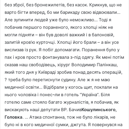
без зброї, без бронежилетів, без касок. Крикнув, що не
варто бігти вперед, бо ми барикаду свою відвоювали…
Але зупинити людей уже було неможливо… Тоді я
побачив першого пораненого, якого хлопці ніяк не
могли підняти – він був доволі важкий і в балоновій,
залитій кров’ю курточці. Хлопці його брали – а він усе
вислизав із рук. Я побіг допомагати. Поранення було у
пах і кров просто фонтанувала з-під одягу. Як мені потім
сказав наш свободівець, хірург Володимир Палінкаш,
який того дня у Київраді зробив понад десять операцій,
? треба було перетиснути судину. Але ж я не маю
медичної освіти… Відібрали у когось щит, поклали на
нього чоловіка і понес¬ли в готель “Україна”. Біля
готелю саме стояло багато журналістів, я побачив, як
вискакують наші депутати ВР. Бачив
Кошулинського,
Головка
. … Атака спонтанна, тож не було лікарів, не
було ні в кого медичної сумки, джгута. Я повернувся на