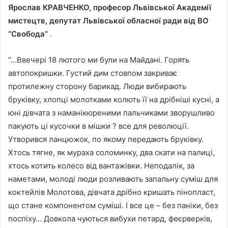
Ярослав КРАВЧЕНКО, професор Львівської Академії
мистецтв, депутат Львівської обласної ради від ВО
“Свобода”
.
“…Ввечері 18 лютого ми були на Майдані. Горять
автопокришки. Густий дим стовпом закриває
протилежну сторону барикад. Люди вибирають
бруківку, хлопці молотками колють її на дрібніші кусні, а
юні дівчата з наманікюреними пальчиками зворушливо
пакують ці кусочки в мішки ? все для революції.
Утворився ланцюжок, по якому передають бруківку.
Хтось тягне, як мураха соломинку, два скати на палиці,
хтось котить колесо від вантажівки. Неподалік, за
наметами, молоді люди розливають запальну суміш для
коктейлів Молотова, дівчата дрібно кришать пінопласт,
що стане компонентом суміші. І все це – без паніки, без
поспіху… Довкола чуються вибухи петард, феєрверків,