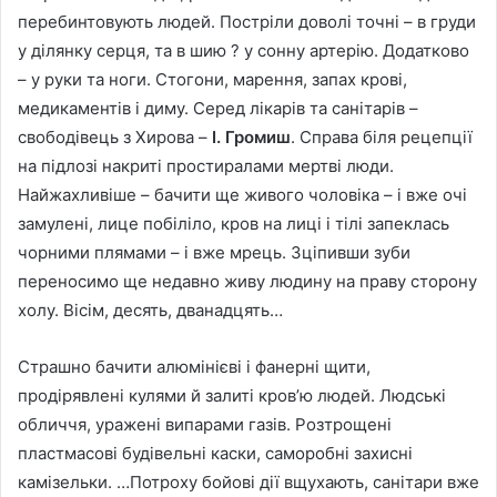
перебинтовують людей. Постріли доволі точні – в груди
у ділянку серця, та в шию ? у сонну артерію. Додатково
– у руки та ноги. Стогони, марення, запах крові,
медикаментів і диму. Серед лікарів та санітарів –
свободівець з Хирова –
І. Громиш
. Справа біля рецепції
на підлозі накриті простиралами мертві люди.
Найжахливіше – бачити ще живого чоловіка – і вже очі
замулені, лице побіліло, кров на лиці і тілі запеклась
чорними плямами – і вже мрець. Зціпивши зуби
переносимо ще недавно живу людину на праву сторону
холу. Вісім, десять, дванадцять…
Страшно бачити алюмінієві і фанерні щити,
продірявлені кулями й залиті кров’ю людей. Людські
обличчя, уражені випарами газів. Розтрощені
пластмасові будівельні каски, саморобні захисні
камізельки. …Потроху бойові дії вщухають, санітари вже