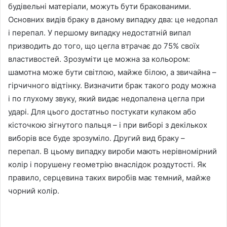
будівельні матеріали, можуть бути бракованими.
Основних видів браку в даному випадку два: це недопал
і перепал. У першому випадку недостатній випал
призводить до того, що цегла втрачає до 75% своїх
властивостей. Зрозуміти це можна за кольором:
шамотна може бути світлою, майже білою, а звичайна –
гірчичного відтінку. Визначити брак такого роду можна
і по глухому звуку, який видає недопалена цегла при
ударі. Для цього достатньо постукати кулаком або
кісточкою зігнутого пальця – і при виборі з декількох
виборів все буде зрозуміло. Другий вид браку –
перепал. В цьому випадку вироби мають нерівномірний
колір і порушену геометрію внаслідок роздутості. Як
правило, серцевина таких виробів має темний, майже
чорний колір.