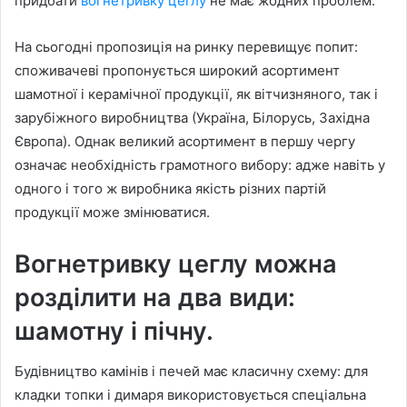
придбати
вогнетривку цеглу
не має жодних проблем.
На сьогодні пропозиція на ринку перевищує попит:
споживачеві пропонується широкий асортимент
шамотної і керамічної продукції, як вітчизняного, так і
зарубіжного виробництва (Україна, Білорусь, Західна
Європа). Однак великий асортимент в першу чергу
означає необхідність грамотного вибору: адже навіть у
одного і того ж виробника якість різних партій
продукції може змінюватися.
Вогнетривку цеглу можна
розділити на два види:
шамотну і пічну.
Будівництво камінів і печей має класичну схему: для
кладки топки і димаря використовується спеціальна