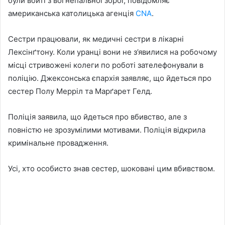
були вбиті з вогнепальної зброї, повідомляє
американська католицька агенція
CNA
.
Сестри працювали, як медичні сестри в лікарні
Лексінґтону. Коли уранці вони не з’явилися на робочому
місці стривожені колеги по роботі зателефонували в
поліцію. Джексонська єпархія заявляє, що йдеться про
сестер Полу Мерріл та Марґарет Гелд.
Поліція заявила, що йдеться про вбивство, але з
повністю не зрозумілими мотивами. Поліція відкрила
кримінальне провадження.
Усі, хто особисто знав сестер, шоковані цим вбивством.