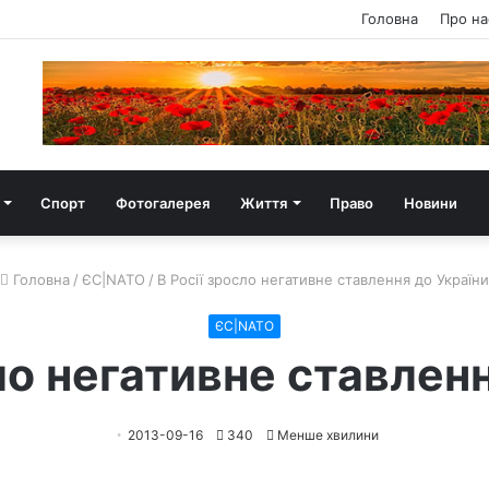
Головна
Про на
Спорт
Фотогалерея
Життя
Право
Новини
Головна
/
ЄС|NATO
/
В Росії зросло негативне ставлення до України
ЄС|NATO
ло негативне ставлен
2013-09-16
340
Менше хвилини