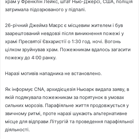
храм у Френклін Лейкс, штат Нью-Джерсі, США, поліція
затримала підозрюваного у підпалі.
26-річний Джеймз Маєрс є місцевим жителем і був
заарештований невдовзі після виникнення пожежі у
храмі Пресвятої Євхаристії о 1:30 год. ночі. Вогонь
цілком зруйнував храм. Пожежникам вдалось загасити
пожежу до 4:00 ранку.
Наразі мотивів нападника не встановлено.
Як інформує CNА, архидієцезія Ньюарк видала заяву, в
якій подякувала пожежникам за порятунок в умовах
сильних морозів. Парафіяльне життя продовжується у
звичному ритмі, проте наразі шукають альтернативне
місце для відправи Літургій та проведення парафіяльної
діяльності.