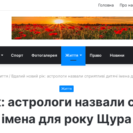
Головна
Про на
Спорт
Фотогалерея
Життя
Право
Новини
иття
/
Вдалий новий рік: астрологи назвали сприятливі дитячі імена 
Життя
: астрологи назвали 
імена для року Щура