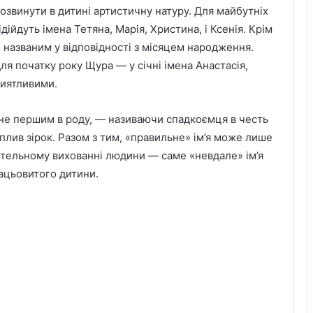
 розвинути в дитині артистичну натуру. Для майбутніх
ійдуть імена Тетяна, Марія, Христина, і Ксенія. Крім
 названим у відповідності з місяцем народження.
ля початку року Щура — у січні імена Анастасія,
риятливими.
 не першим в роду, — називаючи спадкоємця в честь
вплив зірок. Разом з тим, «правильне» ім’я може лише
ретельному вихованні людини — саме «невдале» ім’я
рацьовитого дитини.