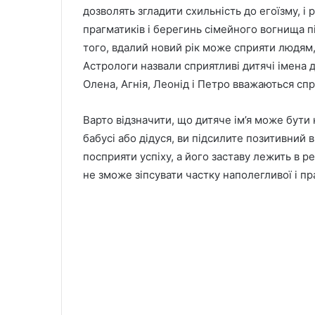
дозволять згладити схильність до егоїзму, і
прагматиків і берегинь сімейного вогнища під
того, вдалий новий рік може сприяти людям,
Астрологи назвали сприятливі дитячі імена д
Олена, Агнія, Леонід і Петро вважаються сп
Варто відзначити, що дитяче ім’я може бути
бабусі або дідуся, ви підсилите позитивний 
посприяти успіху, а його заставу лежить в 
не зможе зіпсувати частку наполегливої і п