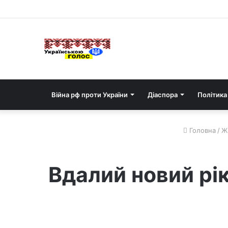
Війна рф проти України
Діаспора
Політика
Головна
/
Ж
Вдалий новий рік