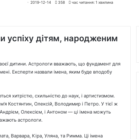
2019-12-14
358
час читання: 1 хвилина
ти успіху дітям, народженим
воєї дитини. Астрологи вважають, що фундамент для
імені. Експерти назвали імена, яким буде вподобу
ться хитрістю, схильністю до наук, і артистизмом.
’я Костянтин, Олексій, Володимир і Петро. У тієї ж
Андрієм, Олексієм, і Антоном — ці імена можуть
важають астрологи.
ата, Варвара, Кіра, Уляна, та Римма. Ці імена