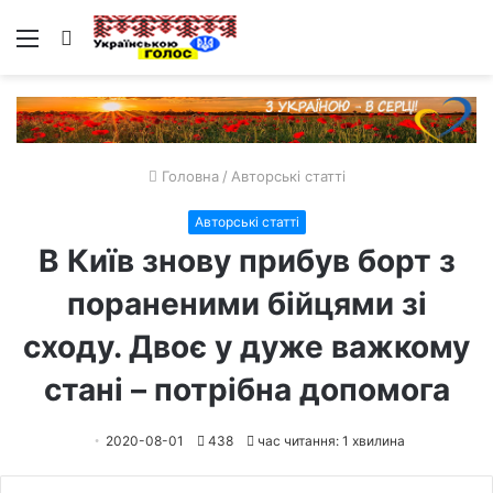
Меню
Пошук
Головна
/
Авторські статті
Авторські статті
В Київ знову прибув борт з
пораненими бійцями зі
сходу. Двоє у дуже важкому
стані – потрібна допомога
2020-08-01
438
час читання: 1 хвилина