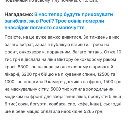
поданням
и по всьому тілу починає с голови.
Нагадаємо:
В нас тепер будуть приховувати
загиблих, як в Росії? Троє воїнів померли
внаслідок поганого самопочуття
Повірте, на це дуже важко дивитися. За тиждень в нас
багато витрат, зараз я публікую всі звіти. Треба на
фронт, онкохворим, пораненим, багато питань. Отже 10
тис грн відіслала на ліки Віктору онкохворому раком
крові, 8300 грн на аналізи онкохворому в приватній
лікарні, 6200 грн бійцю на лікування спини, 12500 та
1000 грн оплатила 9 камер- датчиків на фронт, 1500 грн
на маскувальну сітку, 5000 тис купила холодильник
медикам на фронт для зберігання ліків, продукти більш
6 тис( соки, йогурти, ковбаса, сир, кофе, інше), сьогодні
ще в реанімацію оплатила необхідне 5265 грн.