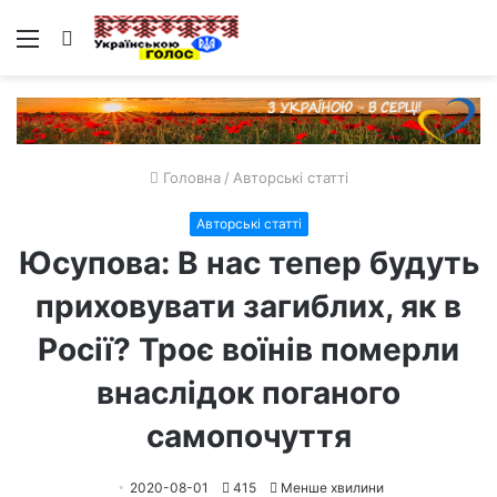
Меню
Пошук
Головна
/
Авторські статті
Авторські статті
Юсупова: В нас тепер будуть
приховувати загиблих, як в
Росії? Троє воїнів померли
внаслідок поганого
самопочуття
2020-08-01
415
Менше хвилини