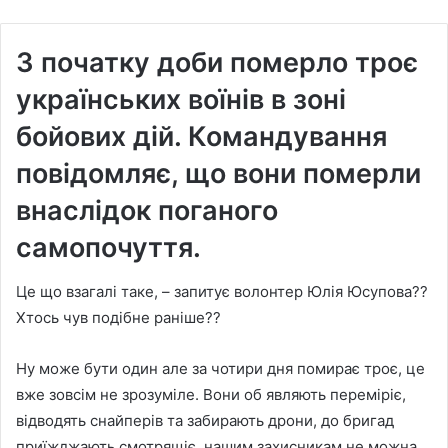
З початку доби померло троє
українських воїнів в зоні
бойових дій. Командування
повідомляє, що вони померли
внаслідок поганого
самопочуття.
Це що взагалі таке, – запитує волонтер Юлія Юсупова??
Хтось чув подібне раніше??
Ну може бути один але за чотири дня помирає троє, це
вже зовсім не зрозуміле. Вони об являють переміріє,
відводять снайперів та забирають дрони, до бригад
приїжджають смотрящіє, нашим захисникам не можна