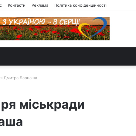
с
Контакти
Реклама
Політика конфіденційності
вця Дмитра Барнаша
аря міськради
наша