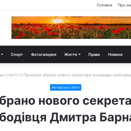
Головна
Про на
Спорт
Фотогалерея
Життя
Право
Новини
кі статті
/
У Прилуках обрано нового секретаря міськради свободі
Авторські статті
брано нового секрет
бодівця Дмитра Бар