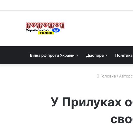
Війна рф проти України
Діаспора
Політика
Головна
/
Авторсь
У Прилуках о
сво