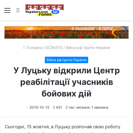
Меню
Пошук
Головна
/
ЄС|NATO
/
Війна рф проти України
Війна рф проти України
У Луцьку відкрили Центр
реабілітації учасників
бойових дій
2019-10-15
451
час читання: 1 хвилина
Сьогодні, 15 жовтня, в Луцьку розпочав свою роботу