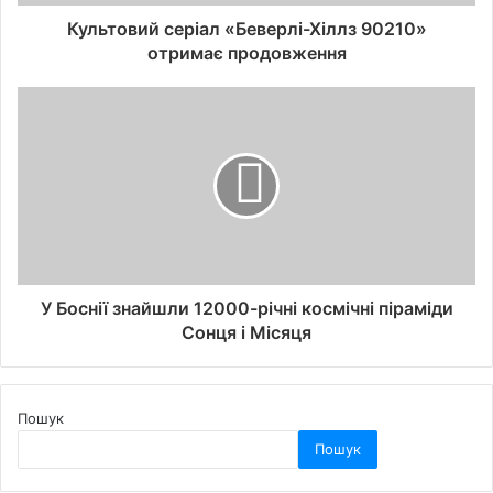
Культовий серіал «Беверлі-Хіллз 90210»
отримає продовження
У Боснії знайшли 12000-річні космічні піраміди
Сонця і Місяця
Пошук
Пошук