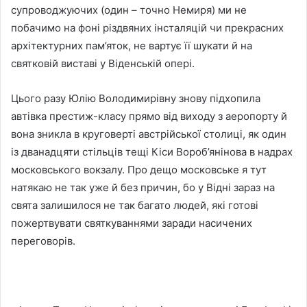
супроводжуючих (один – точно Немиря) ми не
побачимо на фоні різдвяних інсталяцій чи прекрасних
архітектурних пам’яток, не вартує її шукати й на
святковій виставі у Віденській опері.
Цього разу Юлію Володимирівну знову підхопила
автівка престиж-класу прямо від виходу з аеропорту й
вона зникла в круговерті австрійської столиці, як один
із дванадцяти стільців тещі Кіси Вороб’янінова в надрах
московського вокзалу. Про дещо московське я тут
натякаю не так уже й без причин, бо у Відні зараз на
свята залишилося не так багато людей, які готові
пожертвувати святкуваннями заради насичених
переговорів.