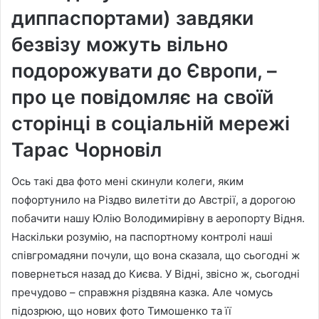
диппаспортами) завдяки
безвізу можуть вільно
подорожувати до Європи, –
про це повідомляє на своїй
сторінці в соціальній мережі
Тарас Чорновіл
Ось такі два фото мені скинули колеги, яким
пофортунило на Різдво вилетіти до Австрії, а дорогою
побачити нашу Юлію Володимирівну в аеропорту Відня.
Наскільки розумію, на паспортному контролі наші
співгромадяни почули, що вона сказала, що сьогодні ж
повернеться назад до Києва. У Відні, звісно ж, сьогодні
пречудово – справжня різдвяна казка. Але чомусь
підоз
рюю, що нових фото Тимошенко та її