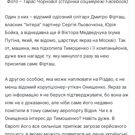
Фото – Тарас Чорновіл (сторінка соцмережі Facebook)
Один з них – відомий одіозний олігарх Дмитро Фірташ,
власник “Інтера” партнер Сергія Льовочкіна, Юрія
Бойка, а віднедавна ще й Віктора Медведчука (кума
Путіна, який, як відомо, царствує якраз на Москві). Так
от, машина, яка підхопила Тимошенко і її компаньйонів,
дуже вже нагадує ту. яку минулого разу за нею
присилав саме Фірташ.
А другою особою, яка може наплювати на Різдво, є не
менш відомий корупціонер-утікач Онищенко. Якраз за
цю інформацію я не беруся підтверджувати, бо вона аж
ніяк не є доказаною, але ніби саме його недавно
помітили в тому самому аеропорту Відня. Чи є в
Онищенка інтерес до Тимошенко? Навіть дуже. В
Європі його все сильніше припікає загроза серйозного
процесу, в якому можуть появитися не лише українські