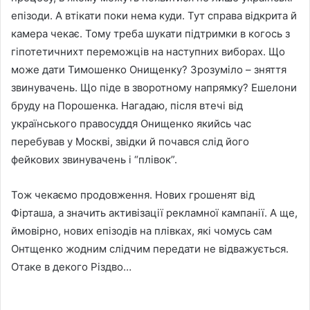
епізоди. А втікати поки нема куди. Тут справа відкрита й
камера чекає. Тому треба шукати підтримки в когось з
гіпотетичнихт переможців на наступних виборах. Що
може дати Тимошенко Онищенку? Зрозуміло – зняття
звинувачень. Що піде в зворотному напрямку? Ешелони
бруду на Порошенка. Нагадаю, після втечі від
українського правосуддя Онищенко якийсь час
перебував у Москві, звідки й почався слід його
фейкових звинувачень і “плівок”.
Тож чекаємо продовження. Нових грошенят від
Фірташа, а значить активізації рекламної кампанії. А ще,
ймовірно, нових епізодів на плівках, які чомусь сам
Онтщенко жодним слідчим передати не відважується.
Отаке в декого Різдво…