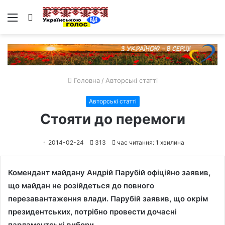
Меню
Пошук
Головна
/
Авторські статті
Авторські статті
Стояти до перемоги
2014-02-24
313
час читання: 1 хвилина
Комендант майдану Андрій Парубій офіційно заявив,
що майдан не розійдеться до повного
перезавантаження влади. Парубій заявив, що окрім
президентських, потрібно провести дочасні
парламентські вибори.