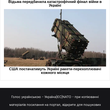
Голос українською - Україна|ЄС|NATO - при копіюванні
матеріалів посилання на портал, відкрите для пошукових