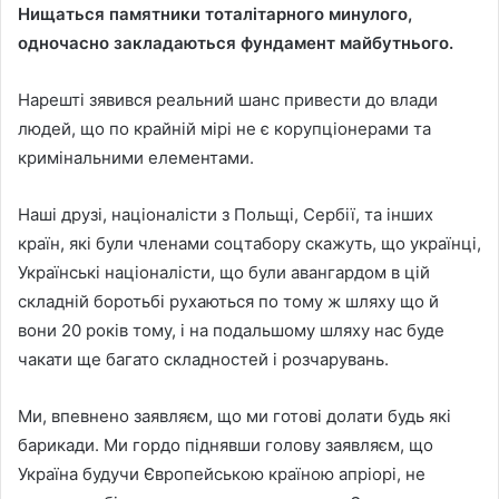
Нищаться памятники тоталітарного минулого,
одночасно закладаються фундамент майбутнього.
Нарешті зявився реальний шанс привести до влади
людей, що по крайній мірі не є корупціонерами та
кримінальними елементами.
Наші друзі, націоналісти з Польщі, Сербії, та інших
країн, які були членами соцтабору скажуть, що українці,
Українські націоналісти, що були авангардом в цій
складній боротьбі рухаються по тому ж шляху що й
вони 20 років тому, і на подальшому шляху нас буде
чакати ще багато складностей і розчарувань.
Ми, впевнено заявляєм, що ми готові долати будь які
барикади. Ми гордо піднявши голову заявляєм, що
Україна будучи Європейською країною апріорі, не