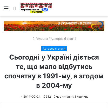
Меню
Пошук
Головна
/
Авторські статті
Авторські статті
Сьогодні у Україні діється
те, що мало відбутись
спочатку в 1991-му, а згодом
в 2004-му
2014-02-24
312
час читання: 1 хвилина