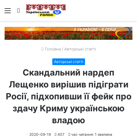
Меню
Пошук
Головна
/
Авторські статті
Авторські статті
Скандальний нардеп
Лещенко вирішив підіграти
Росії, підхопивши її фейк про
здачу Криму українською
владою
2020-09-19
407
час читання: 1 хвилина