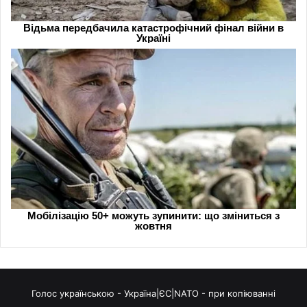
Голос українською - Україна|ЄС|NATO - при копіюванні