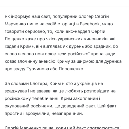
Як інформує наш сайт, популярний блогер Сергій
Марченко пише на своїй сторінці в Facebook, якщо
говорити серйозно, то, коли екс-нардеп Сергій
Лещенко каже про якісь українських чиновників, які
«здали Крим», він виглядає як дурень або зрадник, бо
слово в слово повторює тези російської пропаганди,
ховає злочинну анексію Криму за ширмою для дурника
про зраду Турчинова або Порошенко.
За словами блогера, Крим ніхто з українців не
зраджував і не здавав, як це люблять розповідати на
російському телебаченні. Крим захоплений і
окупований росіянами. Це доведений факт. Цей факт
простий і зрозумілий, незаперечний.
Сергій Марченко пише, коли цей факт спотворюється і