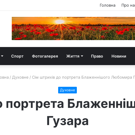
Головна
Про на
Спорт
Фотогалерея
Життя
Право
Новини
овна
/
Духовне
/
Сім штрихів до портрета Блаженнішого Любомира Г
Духовне
до портрета Блаженні
Гузара