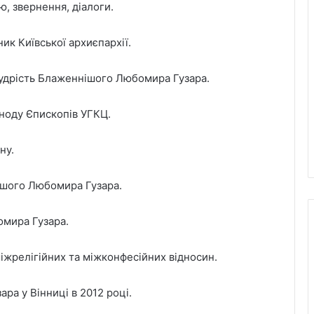
ю, звернення, діалоги.
ик Київської архиєпархії.
мудрість Блаженнішого Любомира Гузара.
ноду Єпископів УГКЦ.
ну.
ішого Любомира Гузара.
омира Гузара.
 міжрелігійних та міжконфесійних відносин.
а у Вінниці в 2012 році.