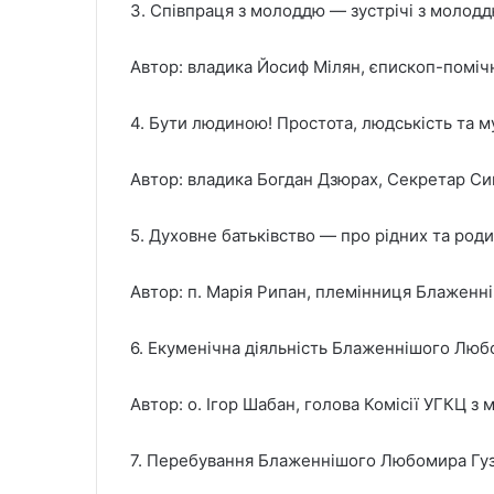
3. Співпраця з молоддю — зустрічі з молодд
Автор: владика Йосиф Мілян, єпископ-помічн
4. Бути людиною! Простота, людськість та 
Автор: владика Богдан Дзюрах, Секретар Си
5. Духовне батьківство — про рідних та роди
Автор: п. Марія Рипан, племінниця Блаженн
6. Екуменічна діяльність Блаженнішого Люб
Автор: о. Ігор Шабан, голова Комісії УГКЦ з
7. Перебування Блаженнішого Любомира Гузар