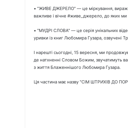
• "ЖИВЕ ДЖЕРЕЛО" — це міркування, вираж
важливе і вічне #живе_джерело, до яких ми 
• "МУДРІ СЛОВА" — це серія унікальних віде
уривки із книг Любомира Гузара, озвучені 
І нарешті сьогодні, 15 вересня, ми продов
де натхненні Словом Божим, звучатимуть важ
з життя Блаженнішого Любомира Гузара.
Ця частина має назву "СІМ ШТРИХІВ ДО ПОР