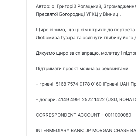
Автор: о. Григорій Рогацький, Згромадженн
Пресвятої Богородиці УГКЦ у Вінниці.
Щиро віримо, що ці сім штрихів до портрет
Любомира Гузара та осягнути глибину його 
Дякуємо щиро за співпрацю, молитву і підтр
Підтримати проєкт можна за реквізитами:
– гривні: 5168 7574 0178 0160 (Гривні UAH П
– долари: 4149 4991 2522 1422 (USD, ROHAT
CORRESPONDENT ACCOUNT – 0011000080
INTERMEDIARY BANK: JP MORGAN CHASE BA