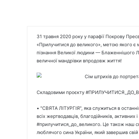
31 травня 2020 року у парафії Покрову Прес
«Прилучитися до великого», метою якого є 
пізнання Великої людини — Блаженнішого Л
величної мандрівки впродовж життя!
Складовими проєкту #ПРИЛУЧИТИСЯ_ДО_ВЕ
• "СВЯТА ЛІТУРГІЯ", яка служиться в останн
всіх жертводавців, благодійників, активних 
#прилучитися_до_великого. Це також наш сп
люблячого сина України, який завершив свій