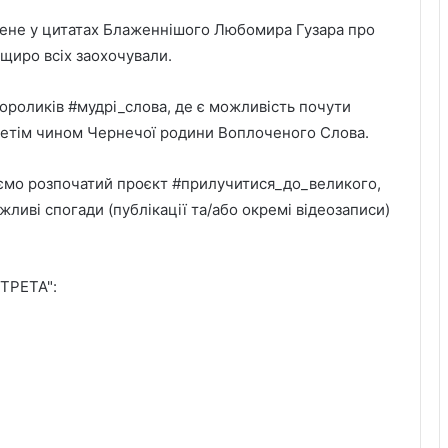
ене у цитатах Блаженнішого Любомира Гузара про
щиро всіх заохочували.
ороликів #мудрі_слова, де є можливість почути
Третім чином Чернечої родини Воплоченого Слова.
жуємо розпочатий проєкт #прилучитися_до_великого,
ливі спогади (публікації та/або окремі відеозаписи)
ТРЕТА":