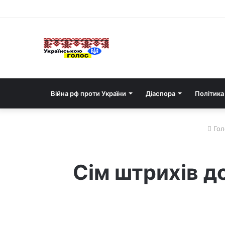
Війна рф проти України
Діаспора
Політика
Гол
Сім штрихів 