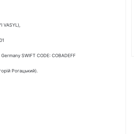
I VASYL),
01
n Germany SWIFT CODE: COBADEFF
орій Рогацький).