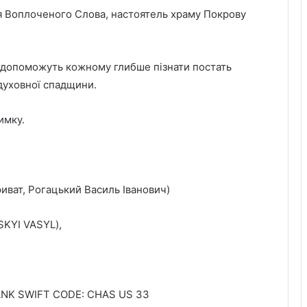
я Воплоченого Слова, настоятель храму Покрову
а допоможуть кожному глибше пізнати постать
духовної спадщини.
имку.
риват, Рогацький Василь Іванович)
SKYI VASYL),
NK SWIFT CODE: CHAS US 33