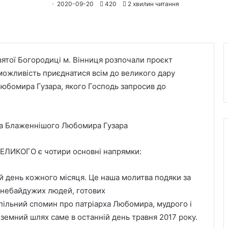
2020-09-20
420
2 хвилин читання
вятої Богородиці м. Вінниця розпочали проєкт
можливість приєднатися всім до великого дару
юбомира Гузара, якого Господь запросив до
ЛИКОГО є чотири основні напрямки:
ій день кожного місяця. Це наша молитва подяки за
і небайдужих людей, готових
ільний спомин про патріарха Любомира, мудрого і
 земний шлях саме в останній день травня 2017 року.