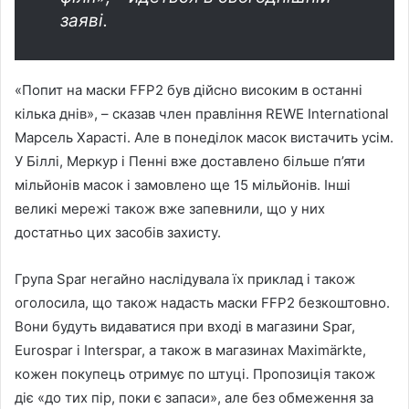
заяві.
«Попит на маски FFP2 був дійсно високим в останні
кілька днів», – сказав член правління REWE International
Марсель Харасті. Але в понеділок масок вистачить усім.
У Біллі, Меркур і Пенні вже доставлено більше п’яти
мільйонів масок і замовлено ще 15 мільйонів. Інші
великі мережі також вже запевнили, що у них
достатньо цих засобів захисту.
Група Spar негайно наслідувала їх приклад і також
оголосила, що також надасть маски FFP2 безкоштовно.
Вони будуть видаватися при вході в магазини Spar,
Eurospar і Interspar, а також в магазинах Maximärkte,
кожен покупець отримує по штуці. Пропозиція також
діє «до тих пір, поки є запаси», але без обмеження за