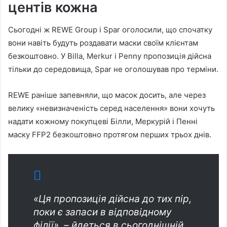
центів кожна
Сьогодні ж REWE Group і Spar оголосили, що спочатку
вони навіть будуть роздавати маски своїм клієнтам
безкоштовно. У Billa, Merkur і Penny пропозиція дійсна
тільки до середовища, Spar не оголошував про терміни.
REWE раніше запевняли, що масок досить, але через
велику «невизначеність серед населення» вони хочуть
надати кожному покупцеві Білли, Меркурій і Пенні
маску FFP2 безкоштовно протягом перших трьох днів.
«Ця пропозиція дійсна до тих пір,
поки є запаси в відповідному
філії», – йдеться в сьогоднішній