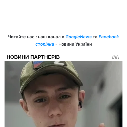
Читайте нас : наш канал в
GoogleNews
та
Facebook
сторінка
- Новини України