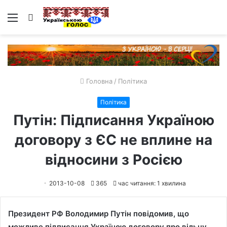
Меню
Пошук
Головна
/
Політика
Політика
Путін: Підписання Україною
договору з ЄС не вплине на
відносини з Росією
2013-10-08
365
час читання: 1 хвилина
Президент РФ Володимир Путін повідомив, що
можливе підписання Україною договору про вільну