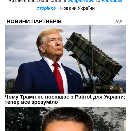
Читайте нас : наш канал в
GoogleNews
та
Facebook
сторінка
- Новини України