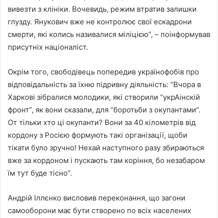
вивезти з клініки. Вочевидь, режим втратив залишки
глузду. Янукович вже не контролює свої ескадрони
смерти, які колись називалися міліцією”, – поінформував
присутніх націоналіст.
Окрім того, свободівець попередив українофобів про
відповідальність за їхню підривну діяльність: “Вчора в
Харкові зібралися молодики, які створили “укрАінскій
фронт”, як вони сказали, для “боротьби з окупантами”.
От тільки хто ці окупанти? Вони за 40 кілометрів від
кордону з Росією формують такі організації, щоби
тікати було зручно! Нехай наступного разу збираються
вже за кордоном і пускають там коріння, бо незабаром
їм тут буде тісно”.
Андрій Іллєнко висловив переконання, що загони
самооборони має бути створено по всіх населених