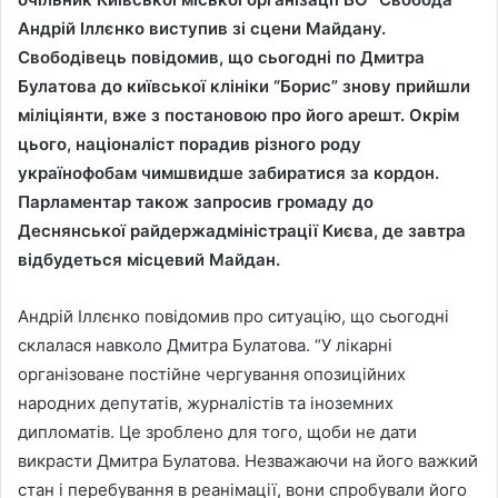
Андрій Іллєнко виступив зі сцени Майдану.
Свободівець повідомив, що сьогодні по Дмитра
Булатова до київської клініки “Борис” знову прийшли
міліціянти, вже з постановою про його арешт. Окрім
цього, націоналіст порадив різного роду
українофобам чимшвидше забиратися за кордон.
Парламентар також запросив громаду до
Деснянської райдержадміністрації Києва, де завтра
відбудеться місцевий Майдан.
Андрій Іллєнко повідомив про ситуацію, що сьогодні
склалася навколо Дмитра Булатова. “У лікарні
організоване постійне чергування опозиційних
народних депутатів, журналістів та іноземних
дипломатів. Це зроблено для того, щоби не дати
викрасти Дмитра Булатова. Незважаючи на його важкий
стан і перебування в реанімації, вони спробували його