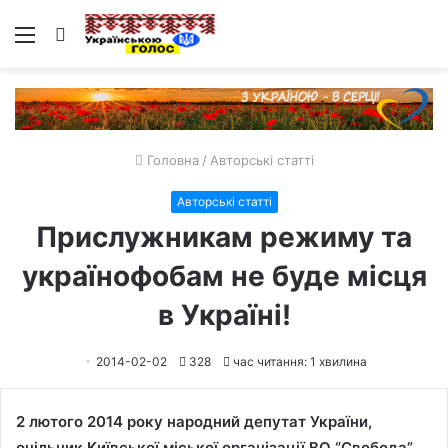
Меню
Пошук
Головна
/
Авторські статті
Авторські статті
Прислужникам режиму та
українофобам не буде місця
в Україні!
2014-02-02
328
час читання: 1 хвилина
2 лютого 2014 року народний депутат України,
очільник Київської міської організації ВО “Свобода”