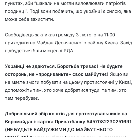
пунктах, аби “шакали не могли виловлювати патріотів
поодинці”. Тоді вони побачить, що українці є силою, яка
може себе захистити.
Свободівець закликав громаду 3 лютого на 11:00
приходити на Майдан Деснянського району Києва. Захід
відбудеться біля місцевої РДА.
Українці не здаються. Боротьба триває! Не будьте
осторонь, не «продиваньте» своє майбутнє!
Якщо ви
не маєте змоги побувати на цьому протистоянні у Києві,
допоможіть тим, хто хоче добратися туди, та тим, хто
там перебуває.
Добровільний збір коштів для протестувальників на
Євромайдані: картка Приватбанку 5457082230251691
(НЕ БУДЬТЕ БАЙДУЖИМИ ДО МАЙБУТНЬОГО