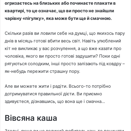
огризаєтесь на близьких або починаєте плакати в
квартирі, то це означає, що ви просто не знайшли
чарівну «пігулку», яка може бути ще й смачною.
Скільки разів ви ловили себе на думці, що якихось пару
днів в місяць готові вбити весь світ. Навіть улюблений
кіт не викликає у вас розчулення, а що вже казати про
чоловіка, якого ви просто готові задушити? Поки одні
рятуються солодким, інші просто залізають під ковдру –
як-небудь пережити страшну пору.
Але ви можете жити і радіти. Всього-то потрібно
дотримуватися правильної дієти. Ви приємно
здивуєтеся, дізнавшись, що вона ще і смачна…
Вівсяна каша
Згодні, якщо ви не великий любитель каш, то починати