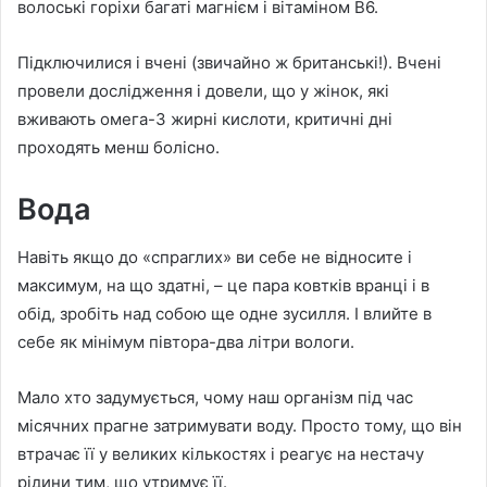
волоські горіхи багаті магнієм і вітаміном B6.
Підключилися і вчені (звичайно ж британські!). Вчені
провели дослідження і довели, що у жінок, які
вживають омега-3 жирні кислоти, критичні дні
проходять менш болісно.
Вода
Навіть якщо до «спраглих» ви себе не відносите і
максимум, на що здатні, – це пара ковтків вранці і в
обід, зробіть над собою ще одне зусилля. І влийте в
себе як мінімум півтора-два літри вологи.
Мало хто задумується, чому наш організм під час
місячних прагне затримувати воду. Просто тому, що він
втрачає її у великих кількостях і реагує на нестачу
рідини тим, що утримує її.