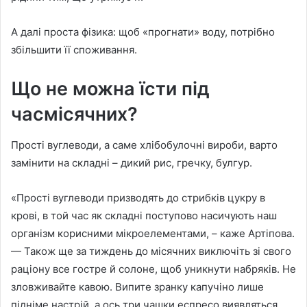
А далі проста фізика: щоб «прогнати» воду, потрібно
збільшити її споживання.
Що не можна їсти під
часмісячних?
Прості вуглеводи, а саме хлібобулочні вироби, варто
замінити на складні – дикий рис, гречку, булгур.
«Прості вуглеводи призводять до стрибків цукру в
крові, в той час як складні поступово насичують наш
організм корисними мікроелементами, – каже Артіпова.
— Також ще за тиждень до місячних виключіть зі свого
раціону все гостре й солоне, щоб уникнути набряків. Не
зловживайте кавою. Випите зранку капучіно лише
підніме настрій, а ось три чашки еспресо виявляться