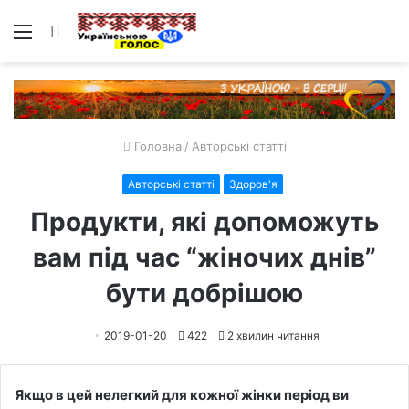
Меню
Пошук
Головна
/
Авторські статті
Авторські статті
Здоров'я
Продукти, які допоможуть
вам під час “жіночих днів”
бути добрішою
2019-01-20
422
2 хвилин читання
Якщо в цей нелегкий для кожної жінки період ви