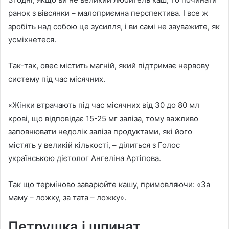
ранок з вівсянки – малоприємна перспектива. І все ж
зробіть над собою це зусилля, і ви самі не зауважите, як
усміхнетеся.
Так-так, овес містить магній, який підтримає нервову
систему під час місячних.
«Жінки втрачають під час місячних від 30 до 80 мл
крові, що відповідає 15-25 мг заліза, тому важливо
заповнювати недолік заліза продуктами, які його
містять у великій кількості, – ділиться з Голос
українською дієтолог Ангеліна Артіпова.
Так що терміново заварюйте кашу, примовляючи: «За
маму – ложку, за тата – ложку».
Петрушка і шпинат