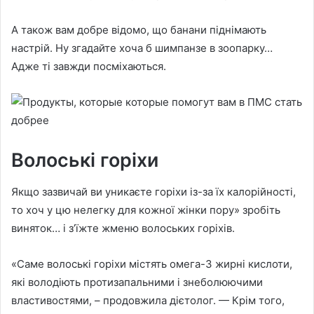
А також вам добре відомо, що банани піднімають
настрій. Ну згадайте хоча б шимпанзе в зоопарку…
Адже ті завжди посміхаються.
Волоські горіхи
Якщо зазвичай ви уникаєте горіхи із-за їх калорійності,
то хоч у цю нелегку для кожної жінки пору» зробіть
виняток… і з’їжте жменю волоських горіхів.
«Саме волоські горіхи містять омега-3 жирні кислоти,
які володіють протизапальними і знеболюючими
властивостями, – продовжила дієтолог. — Крім того,