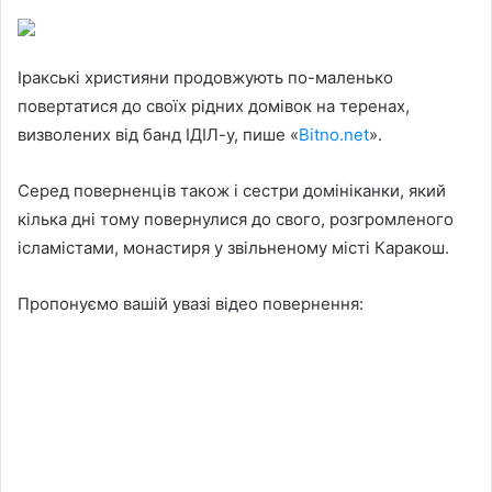
Іракські християни продовжують по-маленько
повертатися до своїх рідних домівок на теренах,
визволених від банд ІДІЛ-у, пише «
Bitno.net
».
Серед поверненців також і сестри домініканки, який
кілька дні тому повернулися до свого, розгромленого
ісламістами, монастиря у звільненому місті Каракош.
Пропонуємо вашій увазі
відео
повернення: