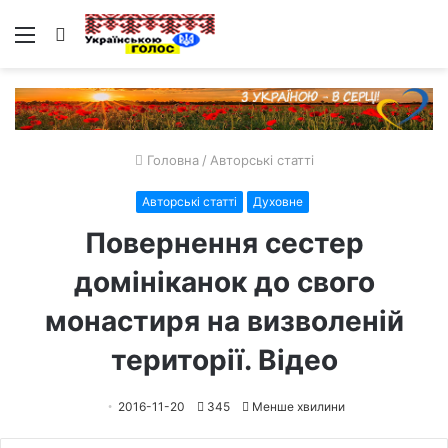
Меню
Пошук
Головна
/
Авторські статті
Авторські статті
Духовне
Повернення сестер
домініканок до свого
монастиря на визволеній
території. Відео
2016-11-20
345
Менше хвилини