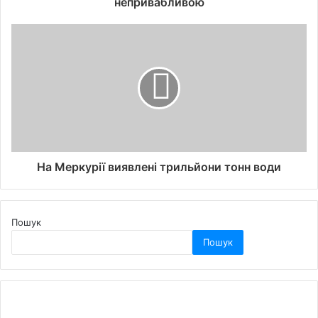
непривабливою
На Меркурії виявлені трильйони тонн води
Пошук
Пошук