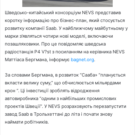
Шведсько-китайський консорціум NEVS представив
коротку інформацію про бізнес-план, який стосується
розвитку компанії Saab. У найближчому майбутньому у
марки з’являться чотири нові моделі, включаючи
позашляховики. Про це повідомляє шведська
радіостанція P4 V?st з посиланням на керівника NEVS
Маттіаса Бергмана, інформує
bagnet.org
.
За словами Бергмана, в розвиток “Сааба» “планується
вкласти велику суму,” що обчислюється мільярдами
крон “. Ці інвестиції зроблять відродження
автовиробника “одним з найбільших промислових
проектів Швеції”. У NEVS розраховують перезапустити
завод Saab в Трольхеттані до літа і почати знову
наймати робітників.