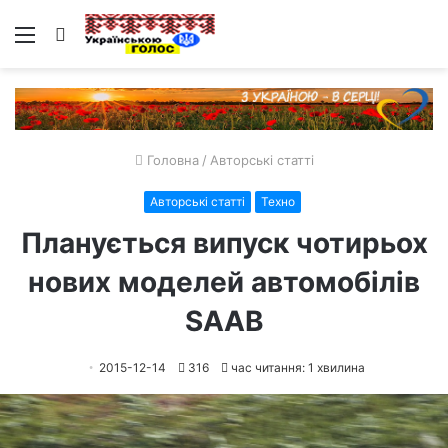
Меню
Пошук
Головна
/
Авторські статті
Авторські статті
Техно
Планується випуск чотирьох
нових моделей автомобілів
SAAB
2015-12-14
316
час читання: 1 хвилина