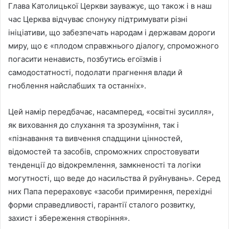
Глава Католицької Церкви зауважує, що також і в наш
час Церква відчуває спонуку підтримувати різні
ініціативи, що забезпечать народам і державам дороги
миру, що є «плодом справжнього діалогу, спроможного
погасити ненависть, позбутись егоїзмів і
самодостатності, подолати прагнення влади й
гноблення найслабших та останніх».
Цей намір передбачає, насамперед, «освітні зусилля»,
як виховання до слухання та зрозуміння, так і
«пізнавання та вивчення спадщини цінностей,
відомостей та засобів, спроможних спростовувати
тенденції до відокремлення, замкненості та логіки
могутності, що веде до насильства й руйнувань». Серед
них Папа перераховує «засоби примирення, перехідні
форми справедливості, гарантії сталого розвитку,
захист і збереження створіння».