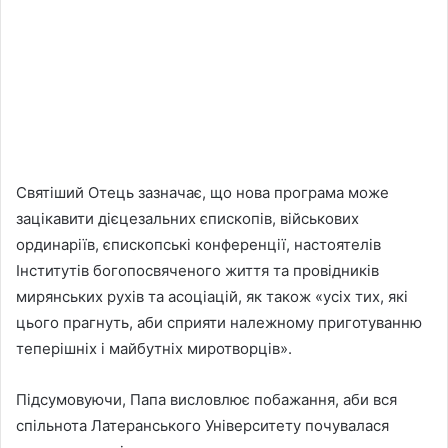
Святіший Отець зазначає, що нова програма може
зацікавити дієцезальних єпископів, військових
ординаріїв, єпископські конференції, настоятелів
Інститутів богопосвяченого життя та провідників
мирянських рухів та асоціацій, як також «усіх тих, які
цього прагнуть, аби сприяти належному приготуванню
теперішніх і майбутніх миротворців».
Підсумовуючи, Папа висловлює побажання, аби вся
спільнота Латеранського Університету почувалася