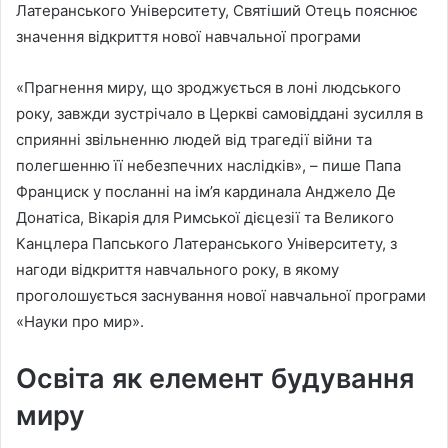
Латеранського Університету, Святіший Отець пояснює
значення відкриття нової навчальної програми
«Прагнення миру, що зроджується в лоні людського
року, завжди зустрічало в Церкві самовіддані зусилля в
сприянні звільненню людей від трагедії війни та
полегшенню її небезпечних наслідків», – пише Папа
Франциск у посланні на ім’я кардинала Анджело Де
Донатіса, Вікарія для Римської дієцезії та Великого
Канцлера Папського Латеранського Університету, з
нагоди відкриття навчального року, в якому
проголошується заснування нової навчальної програми
«Науки про мир».
Освіта як елемент будування
миру