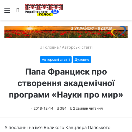
Меню
Пошук
Головна
/
Авторські статті
Авторські статті
Духовне
Папа Франциск про
створення академічної
програми «Науки про мир»
2018-12-14
384
2 хвилин читання
У посланні на ім’я Великого Канцлера Папського