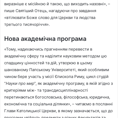
виразніше є місійною й такою, що виходить назовні», –
пише Святіший Отець, нагадуючи про завдання
«втілювати Боже слово для Церкви та людства
третього тисячоріччя».
Нова академічна програма
«Тому, надихаючись прагненням перевести в
академічну сферу та наділити науковим методом цю
спадщину цінностей та дій, утворюю в цьому
шанованому Папському Університеті, який особливим
чином бере участь у місії Єпископа Риму, цикл студій
“
Науки про мир
”, як академічну програму, в якій згідно з
критеріями між- та трансдисциплінарності
перетинаються богословська, філософська, юридична,
економічна та соціальна ділянки», – читаємо в посланні
Глави Католицької Церкви, в якому зазначається, що до
програми увійдуть предмети з різних факультетів та