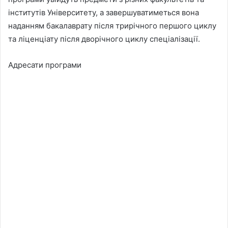
інститутів Університету, а завершуватиметься вона
наданням бакалаврату після трирічного першого циклу
та ліценціату після дворічного циклу спеціалізації.
Адресати програми