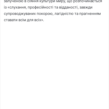
залученою в сіяння культури миру, що розпочинається
із «слухання, професійності та відданості, завжди
супроводжуваних покорою, лагідністю та прагненням
ставати всім для всіх».