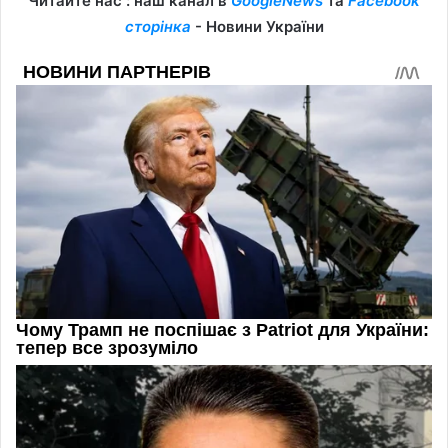
Читайте нас : наш канал в
GoogleNews
та
Facebook
сторінка
- Новини України