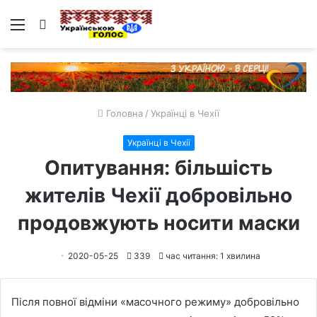
Меню
Пошук
Головна
/
Українці в Чехії
Українці в Чехії
Опитування: більшість
жителів Чехії добровільно
продовжують носити маски
2020-05-25
339
час читання: 1 хвилина
Після повної відміни «масочного режиму» добровільно