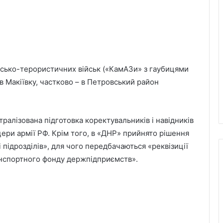
йсько-терористичних військ («КамАЗи» з гаубицями
 в Макіївку, частково – в Петровський район
алізована підготовка коректувальників і навідників
цери армії РФ. Крім того, в «ДНР» прийнято рішення
і підрозділів», для чого передбачаються «реквізиції
анспортного фонду держпідприємств».