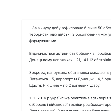
За минулу добу зафіксовано більше 50 обстр
терористичних військ і 2 боєзіткнення між 
формуваннями.
Відзначається активність бойовиків і росій
Донецькому напрямках – 21, 14 і 12 обстрілів
Зокрема, напружена обстановка склалася в р
Луганська – 5, аеропорт м.Донецьк – 4, Чорн
Щастя, Нікішине – по 2 вогневих удару.
11.11.2014 р українська реактивна артилері
озброєнь і військової техніки російсько-тер
Докучаєвська). В результаті удару було знищ