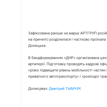
Зафіксована раніше на марші АРТГРУП росі
на причепі) розділилася і частково проїхала
Донецька.
В бандформуваннях «ДНР» організована центр
артилерії. Підготовку проводять кадрові офі
«різко підвищити рівень мобільності частин 
приватного автотранспорту» і «розподіл тр
Дописувач:
Дмитрий ТЫМЧУК