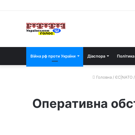
Війна рф проти України
Діаспора
Політика
Головна
/
ЄС|NATO
/
Оперативна обст