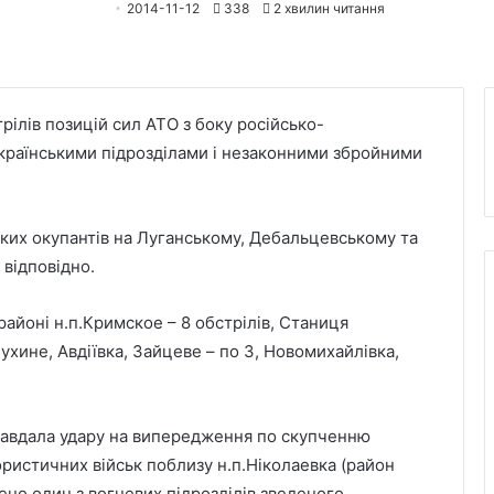
2014-11-12
338
2 хвилин читання
ілів позицій сил АТО з боку російсько-
українськими підрозділами і незаконними збройними
ських окупантів на Луганському, Дебальцевському та
 відповідно.
айоні н.п.Кримское – 8 обстрілів, Станиця
ухине, Авдіївка, Зайцеве – по 3, Новомихайлівка,
я завдала удару на випередження по скупченню
ористичних військ поблизу н.п.Ніколаевка (район
ено один з вогневих підрозділів зведеного