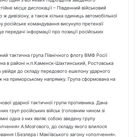
стійне місце дислокації – Південний військовий
 ж дивізіону, а також кілька одиниць автомобільної
ару російське командування висунуло претензії
е передачі інформації про позиції російських
ний тактична група Північного флоту ВМФ Росії
ана в районі н.п.Каменск-Шахтинський, Ростовська
а увійде до складу передового ешелону ударного
к на приморському напрямку. Група сформована на
ової ударної тактичної групи противника. Дана
них груп російських військ (головним чином зі
мні одна з них являє собою зведену групу
олчення» А.Мозгового, до складу якого влилося
вання І.Безлера і Макіївського загону «ополчення».