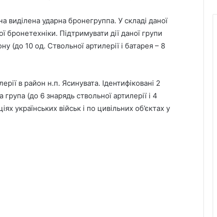
іна виділена ударна бронегруппа. У складі даної
ої бронетехніки. Підтримувати дії даної групи
у (до 10 од. Ствольної артилерії і батарея – 8
рії в район н.п. Ясинувата. Ідентифіковані 2
 група (до 6 знарядь ствольної артилерії і 4
ях українських військ і по цивільних об’єктах у