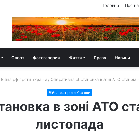
Головна
Про на
Спорт
Фотогалерея
Життя
Право
Новини
Війна рф проти України
/
Оперативна обстановка в зоні АТО станом 
Війна рф проти України
ановка в зоні АТО ст
листопада