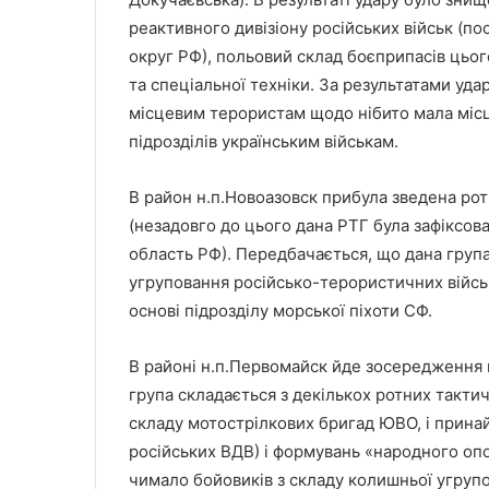
реактивного дивізіону російських військ (по
округ РФ), польовий склад боєприпасів цього
та спеціальної техніки. За результатами уд
місцевим терористам щодо нібито мала місц
підрозділів українським військам.
В район н.п.Новоазовск прибула зведена рот
(незадовго до цього дана РТГ була зафіксов
область РФ). Передбачається, що дана груп
угруповання російсько-терористичних війсь
основі підрозділу морської піхоти СФ.
В районі н.п.Первомайск йде зосередження н
група складається з декількох ротних тактич
складу мотострілкових бригад ЮВО, і принай
російських ВДВ) і формувань «народного оп
чимало бойовиків з складу колишньої угрупо