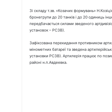
Зі складу т.зв. «Козачих формувань» Н.Козіц
бронегрупи до 20 танків і до 20 одиниць інш
передбачається силами зведеного артдивізіон
установок – РСЗВ).
Зафіксована перекидання противником артиле
мінометних батареї та зведена артилерійська
установки РСЗВ). Артилерія працює по позиці
районі н.п.Авдеевка.