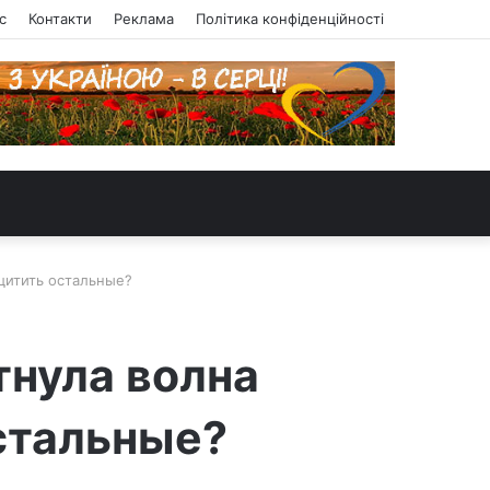
с
Контакти
Реклама
Політика конфіденційності
щитить остальные?
тнула волна
стальные?