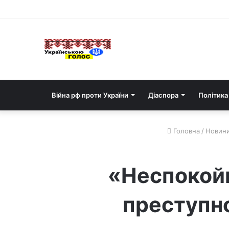
Війна рф проти України
Діаспора
Політика
Головна
/
Новин
«Неспокойн
преступн