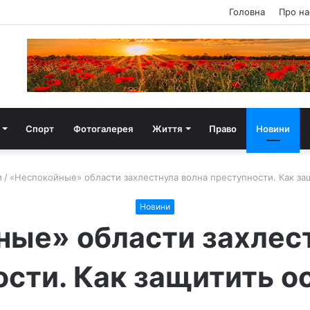
Головна
Про на
Спорт
Фотогалерея
Життя
Право
Новини
и
/
«Неспокойные» области захлестнула волна преступности. Как за
Новини
ые» области захлес
ости. Как защитить о