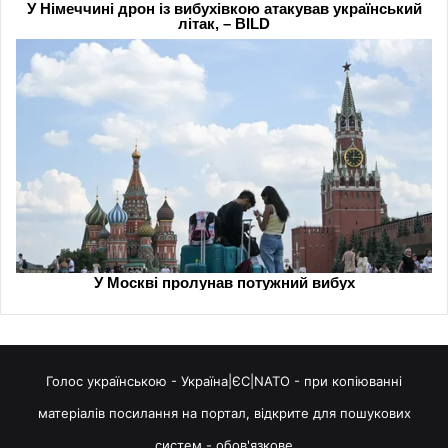
Голос українською - Україна|ЄС|NATO - при копіюванні
матеріалів посилання на портал, відкрите для пошукових
систем - обов'язкове