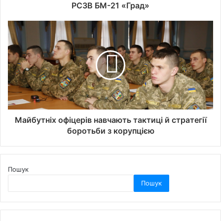
РСЗВ БМ-21 «Град»
Майбутніх офіцерів навчають тактиці й стратегії
боротьби з корупцією
Пошук
Пошук