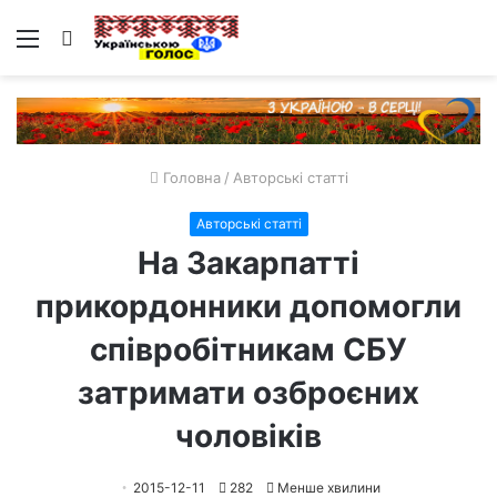
Меню
Пошук
Головна
/
Авторські статті
Авторські статті
На Закарпатті
прикордонники допомогли
співробітникам СБУ
затримати озброєних
чоловіків
2015-12-11
282
Менше хвилини