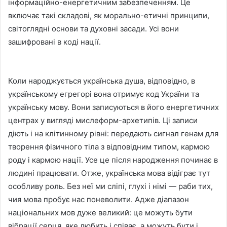
інформаційно-енергетичним забезпеченням. Це
включає такі складові, як морально-етичні принципи,
світоглядні основи та духовні засади. Усі вони
зашифровані в коді нації.
Коли народжується українська душа, відповідно, в
українському егрегорі вона отримує код України та
українську мову. Вони записуються в його енергетичних
центрах у вигляді мислеформ-архетипів. Ці записи
діють і на клітинному рівні: передають сигнал генам для
творення фізичного тіла з відповідним типом, кармою
роду і кармою нації. Усе це після народження починає в
людині працювати. Отже, українська мова відіграє тут
особливу роль. Без неї ми сліпі, глухі і німі — раби тих,
чия мова пробує нас поневолити. Адже діапазон
національних мов дуже великий: це можуть бути
вібрації серця, яке любить і співає, а можуть бути і