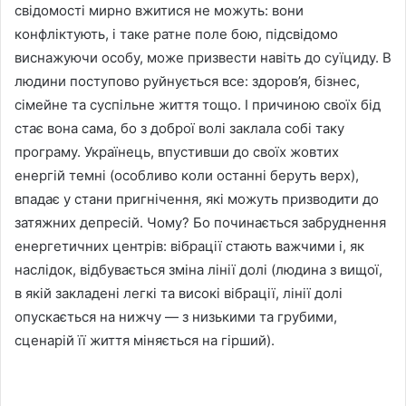
свідомості мирно вжитися не можуть: вони
конфліктують, і таке ратне поле бою, підсвідомо
виснажуючи особу, може призвести навіть до суїциду. В
людини поступово руйнується все: здоров’я, бізнес,
сімейне та суспільне життя тощо. І причиною своїх бід
стає вона сама, бо з доброї волі заклала собі таку
програму. Українець, впустивши до своїх жовтих
енергій темні (особливо коли останні беруть верх),
впадає у стани пригнічення, які можуть призводити до
затяжних депресій. Чому? Бо починається забруднення
енергетичних центрів: вібрації стають важчими і, як
наслідок, відбувається зміна лінії долі (людина з вищої,
в якій закладені легкі та високі вібрації, лінії долі
опускається на нижчу — з низькими та грубими,
сценарій її життя міняється на гірший).