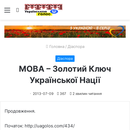
Меню
Пошук
Головна
/
Діаспора
Діаспора
МОВА – Золотий Ключ
Української Нації
2013-07-09
367
2 хвилин читання
Продовження.
Початок:
http://uagolos.com/434/