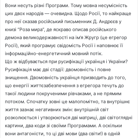
Вони несуть різні Програми. Тому мовна несумісність
цих двох народів — очевидна. Щодо Росії, то найкраще
про неї сказав російський письменник Д. Андрєєв у
книзі “Роза мира”, де яскраво описав російського
демона великодержавності на ім’я Жругр (це егрегор
Росії), який програмує свідомість Росії і наповнює її
інформаційно-енергетичний мовний потік.
Що ж відбувається при русифікації українця і України?
Русифікація має дві стадії: двомовність і повне
знищення. Двомовність українця призводить до того,
що енергії життєзабезпечення з егрегора течуть до
такої людини покрученими рівчаками, а не прямим
потоком. Спочатку зовні це малопомітно, та внутрішнє
життя зазнає негативних змін: внутрішній світ
розколюється і утворюються дві матриці, дві світоглядні
картини, два коди зі своїми Програмами. А оскільки
вони антагоністи, то ці дві мови (два світи!) в одній