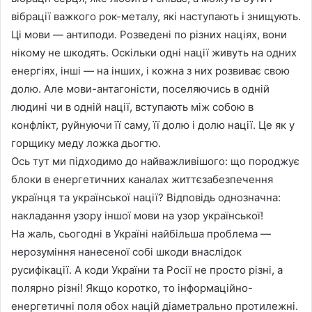
вібрації важкого рок-металу, які наступають і знищують.
Ці мови — антиподи. Розведені по різних націях, вони
нікому не шкодять. Оскільки одні нації живуть на одних
енергіях, інші — на інших, і кожна з них розвиває свою
долю. Але мови-антагоністи, поселяючись в одній
людині чи в одній нації, вступають між собою в
конфлікт, руйнуючи її саму, її долю і долю нації. Це як у
горщику меду ложка дьогтю.
Ось тут ми підходимо до найважливішого: що породжує
блоки в енергетичних каналах життєзабезпечення
українця та української нації? Відповідь однозначна:
накладання узору іншої мови на узор української!
На жаль, сьогодні в Україні найбільша проблема —
нерозуміння нанесеної собі шкоди внаслідок
русифікації. А коди України та Росії не просто різні, а
полярно різні! Якщо коротко, то інформаційно-
енергетичні поля обох націй діаметрально протилежні.