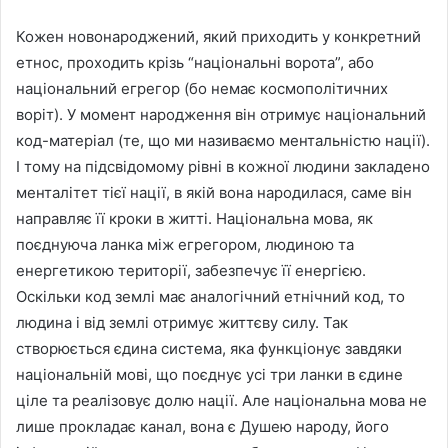
Кожен новонароджений, який приходить у конкретний
етнос, проходить крізь “національні ворота”, або
національний егрегор (бо немає космополітичних
воріт). У момент народження він отримує національний
код-матеріал (те, що ми називаємо ментальністю нації).
І тому на підсвідомому рівні в кожної людини закладено
менталітет тієї нації, в якій вона народилася, саме він
направляє її кроки в житті. Національна мова, як
поєднуюча ланка між егрегором, людиною та
енергетикою території, забезпечує її енергією.
Оскільки код землі має аналогічний етнічний код, то
людина і від землі отримує життєву силу. Так
створюється єдина система, яка функціонує завдяки
національній мові, що поєднує усі три ланки в єдине
ціле та реалізовує долю нації. Але національна мова не
лише прокладає канал, вона є Душею народу, його