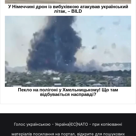
Голос українською - Україна|ЄС|NATO - при копіюванні
матеріалів посилання на портал, відкрите для пошукових