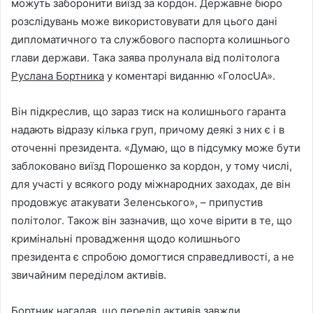
можуть заборонити виїзд за кордон. Державне бюро
розслідувань може використовувати для цього дані
дипломатичного та службового паспорта колишнього
глави держави. Така заява пролунала від політолога
Руслана Бортника
у коментарі виданню «ГолосUA».
Він підкреслив, що зараз тиск на колишнього гаранта
надають відразу кілька груп, причому деякі з них є і в
оточенні президента. «Думаю, що в підсумку може бути
заблоковано виїзд Порошенко за кордон, у тому числі,
для участі у всякого роду міжнародних заходах, де він
продовжує атакувати Зеленського», – припустив
політолог. Також він зазначив, що хоче вірити в те, що
кримінальні провадження щодо колишнього
президента є спробою домогтися справедливості, а не
звичайним переділом активів.
Бортник нагадав, що переділ активів завжди