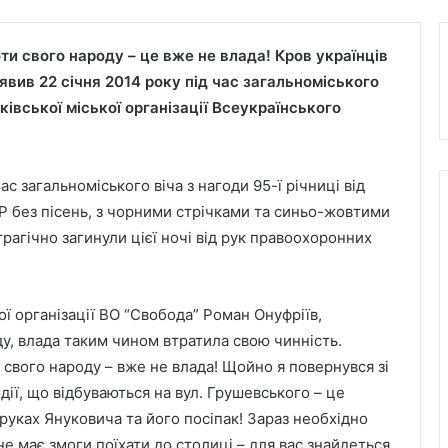
ти свого народу – це вже не влада! Кров українців
аявив 22 січня 2014 року під час загальноміського
івської міської організації Всеукраїнського
ас загальноміського віча з нагоди 95-ї річниці від
Р без пісень, з чорними стрічками та синьо-жовтими
трагічно загинули цієї ночі від рук правоохоронних
ої організації ВО “Свобода” Роман Онуфріїв,
у, влада таким чином втратила свою чинність.
 свого народу – вже не влада! Щойно я повернувся зі
дії, що відбуваються на вул. Грушевського – це
 руках Януковича та його посіпак! Зараз необхідно
не має змоги поїхати до столиці – для вас знайдеться