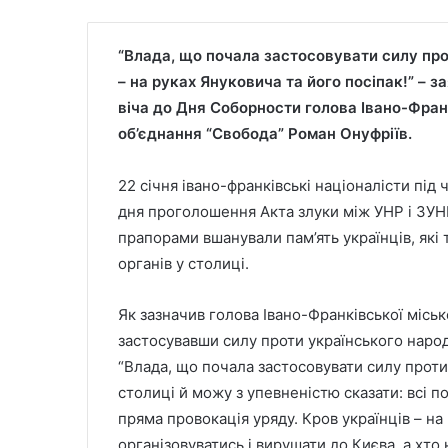
“Влада, що почала застосовувати силу про
– на руках Януковича та його посіпак!” – з
віча до Дня Соборности голова Івано-Франк
об’єднання “Свобода” Роман Онуфріїв.
22 січня івано-франківські націоналісти під ч
дня проголошення Акта злуки між УНР і ЗУН
прапорами вшанували пам’ять українців, які 
органів у столиці.
Як зазначив голова Івано-Франківської міськ
застосувавши силу проти українського народ
“Влада, що почала застосовувати силу проти
столиці й можу з упевненістю сказати: всі по
пряма провокація уряду. Кров українців – на
організовуватись і вирушати до Києва, а хто 