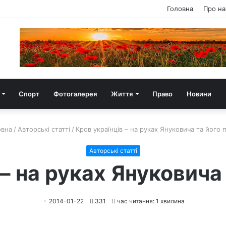
Головна
Про на
Спорт
Фотогалерея
Життя
Право
Новини
вна
/
Авторські статті
/
Кров українців – на руках Януковича та його 
Авторські статті
 – на руках Януковича 
2014-01-22
331
час читання: 1 хвилина