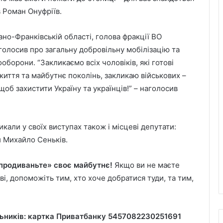
в Роман Онуфріїв.
ано-Франківській області, голова фракції ВО
голосив про загальну добровільну мобілізацію та
борони. “Закликаємо всіх чоловіків, які готові
життя та майбутнє поколінь, закликаю військових –
об захистити Україну та українців!” – наголосив
али у своїх виступах також і місцеві депутати:
и Михайло Сеньків.
«продиваньте» своє майбутнє!
Якщо ви не маєте
і, допоможіть тим, хто хоче добратися туди, та тим,
льників: картка Приватбанку 5457082230251691