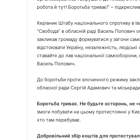
робота й тут! Боротьба триває!” – підкресли
Керівник Штабу національного спротиву в Ів
“Свобода” в обласній раді Василь Попович о
закликав громаду формуватися у загони самоо
відстоювати Україну, незалежність, людські 
ставайте до лав національної самооборони, щ
Василь Попович.
До боротьби проти злочинного режиму заклик
обласної ради Сергій Адамович та міськрад
Боротьба триває. Не будьте осторонь, не 
змоги побувати на цьому протистоянні у Києв
хто там перебуває.
Добровільний збір коштів для протестува