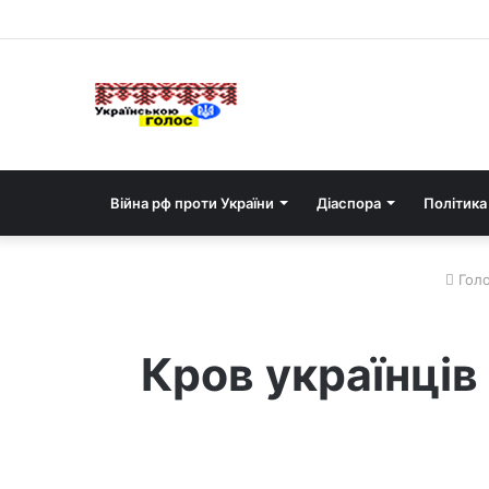
Війна рф проти України
Діаспора
Політика
Голо
Кров українців