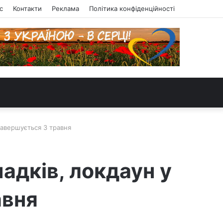
с
Контакти
Реклама
Політика конфіденційності
 завершується 3 травня
падків, локдаун у
авня