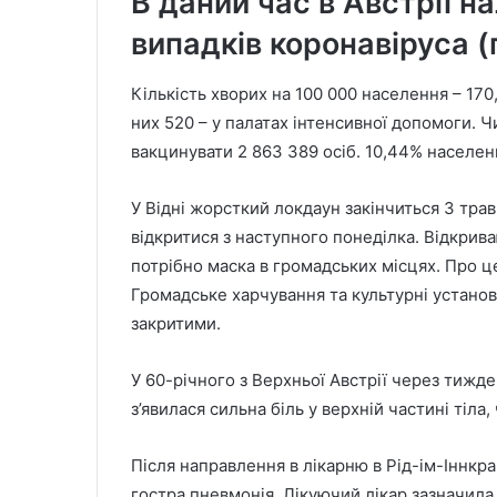
В даний час в Австрії н
випадків коронавіруса (
Кількість хворих на 100 000 населення – 170,
них 520 – у палатах інтенсивної допомоги. Ч
вакцинувати 2 863 389 осіб. 10,44% населен
У Відні жорсткий локдаун закінчиться 3 тра
відкритися з наступного понеділка. Відкрива
потрібно маска в громадських місцях. Про ц
Громадське харчування та культурні установи
закритими.
У 60-річного з Верхньої Австрії через тижде
з’явилася сильна біль у верхній частині тіла, 
Після направлення в лікарню в Рід-ім-Іннкр
гостра пневмонія. Лікуючий лікар зазначила в