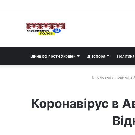
Війна рф проти України
Діаспора
Політика
Головна
/
Новини з А
Коронавірус в Ав
Від