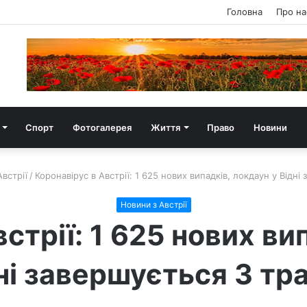
Головна
Про на
Спорт
Фотогалерея
Життя
Право
Новини
встрії
/
Коронавірус в Австрії: 1 625 нових випадків, локдаун у Відні
Новини з Австрії
стрії: 1 625 нових ви
ні завершується 3 тр