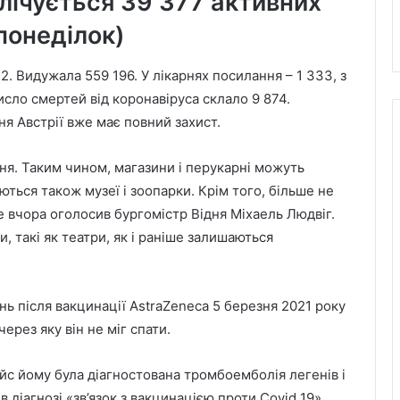
алічується 39 377 активних
понеділок)
2. Видужала 559 196. У лікарнях посилання – 1 333, з
исло смертей від коронавіруса склало 9 874.
ня Австрії вже має повний захист.
вня. Таким чином, магазини і перукарні можуть
ються також музеї і зоопарки. Крім того, більше не
е вчора оголосив бургомістр Відня Міхаель Людвіг.
, такі як театри, як і раніше залишаються
нь після вакцинації AstraZeneca 5 березня 2021 року
через яку він не міг спати.
айс йому була діагностована тромбоемболія легенів і
 діагнозі «зв’язок з вакцинацією проти Covid 19».