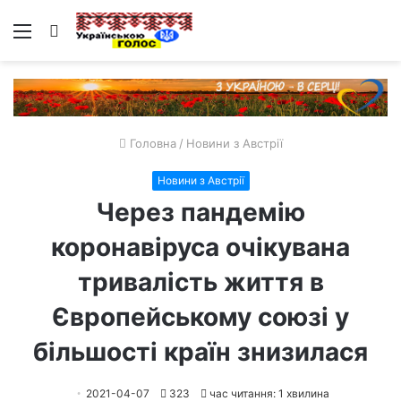
Меню
Пошук
Головна
/
Новини з Австрії
Новини з Австрії
Через пандемію
коронавіруса очікувана
тривалість життя в
Європейському союзі у
більшості країн знизилася
2021-04-07
323
час читання: 1 хвилина