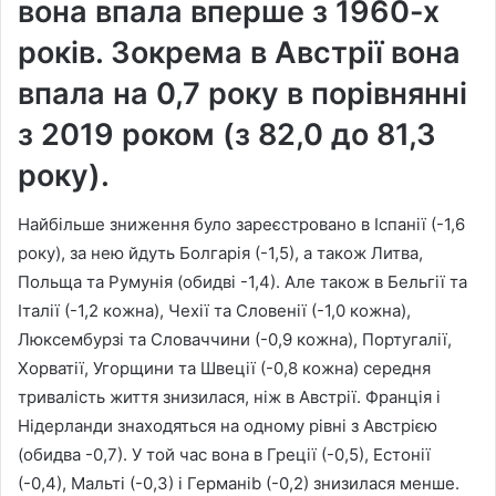
вона впала вперше з 1960-х
років. Зокрема в Австрії вона
впала на 0,7 року в порівнянні
з 2019 роком (з 82,0 до 81,3
року).
Найбільше зниження було зареєстровано в Іспанії (-1,6
року), за нею йдуть Болгарія (-1,5), а також Литва,
Польща та Румунія (обидві -1,4). Але також в Бельгії та
Італії (-1,2 кожна), Чехії та Словенії (-1,0 кожна),
Люксембурзі та Словаччини (-0,9 кожна), Португалії,
Хорватії, Угорщини та Швеції (-0,8 кожна) середня
тривалість життя знизилася, ніж в Австрії. Франція і
Нідерланди знаходяться на одному рівні з Австрією
(обидва -0,7). У той час вона в Греції (-0,5), Естонії
(-0,4), Мальті (-0,3) і Германіb (-0,2) знизилася менше.