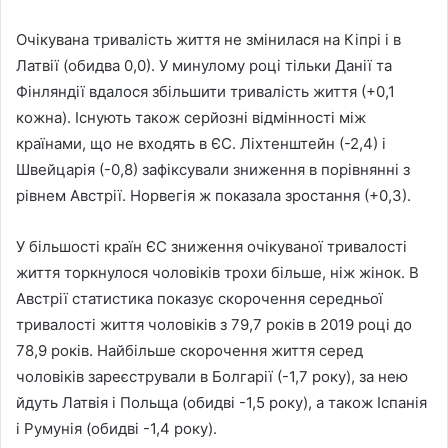
Очікувана тривалість життя не змінилася на Кіпрі і в
Латвії (обидва 0,0). У минулому році тільки Данії та
Фінляндії вдалося збільшити тривалість життя (+0,1
кожна). Існують також серйозні відмінності між
країнами, що не входять в ЄС. Ліхтенштейн (-2,4) і
Швейцарія (-0,8) зафіксували зниження в порівнянні з
рівнем Австрії. Норвегія ж показала зростання (+0,3).
У більшості країн ЄС зниження очікуваної тривалості
життя торкнулося чоловіків трохи більше, ніж жінок. В
Австрії статистика показує скорочення середньої
тривалості життя чоловіків з 79,7 років в 2019 році до
78,9 років. Найбільше скорочення життя серед
чоловіків зареєстрували в Болгарії (-1,7 року), за нею
йдуть Латвія і Польща (обидві -1,5 року), а також Іспанія
і Румунія (обидві -1,4 року).