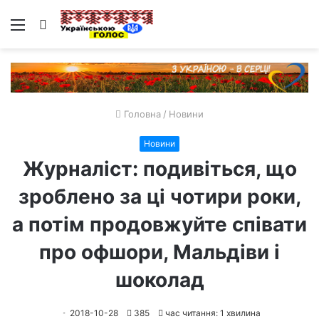
Меню
Пошук
Головна
/
Новини
Новини
Журналіст: подивіться, що
зроблено за ці чотири роки,
а потім продовжуйте співати
про офшори, Мальдіви і
шоколад
2018-10-28
385
час читання: 1 хвилина