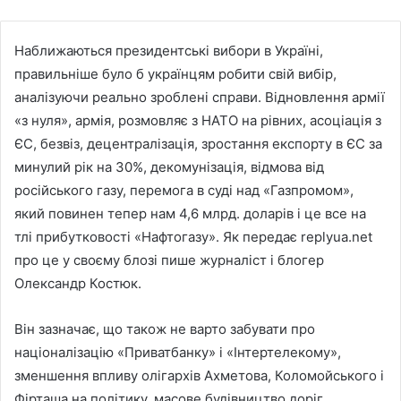
Наближаються президентські вибори в Україні,
правильніше було б українцям робити свій вибір,
аналізуючи реально зроблені справи. Відновлення армії
«з нуля», армія, розмовляє з НАТО на рівних, асоціація з
ЄС, безвіз, децентралізація, зростання експорту в ЄС за
минулий рік на 30%, декомунізація, відмова від
російського газу, перемога в суді над «Газпромом»,
який повинен тепер нам 4,6 млрд. доларів і це все на
тлі прибутковості «Нафтогазу». Як передає replyua.net
про це у своєму блозі пише журналіст і блогер
Олександр Костюк.
Він зазначає, що також не варто забувати про
націоналізацію «Приватбанку» і «Інтертелекому»,
зменшення впливу олігархів Ахметова, Коломойського і
Фірташа на політику, масове будівництво доріг,