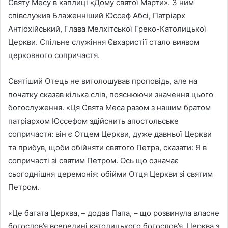
Святу Месу в каплиці «Дому святої Марти». З ним
співслужив Блаженніший Юссеф Абсі, Патріарх
Антіохійський, Глава Мелхітської Греко-Католицької
Церкви. Спільне служіння Євхаристії стало виявом
церковного сопричастя.
Святіший Отець не виголошував проповідь, але на
початку сказав кілька слів, пояснюючи значення цього
богослуження. «Ця Свята Меса разом з нашим братом
патріархом Юссефом здійснить апостольське
сопричастя: він є Отцем Церкви, дуже давньої Церкви
та прибув, щоби обійняти святого Петра, сказати: Я в
сопричасті зі святим Петром. Ось що означає
сьогоднішня церемонія: обійми Отця Церкви зі святим
Петром.
«Це багата Церква, – додав Папа, – що розвинула власне
богослов’я всередині католицького богослов’я, Церква з