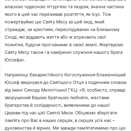
власною чудесною літургією та людом, значна частина
якого в цей час переживає розп’яття, як Ісус. Тож
пожертвуймо цю Святу Месу за цей люд, який
страждає, за християн, переслідуваних на Близькому
Сході, які віддають життя або ж втрачають свої
пожитки, будучи прогнаними зі своєї землі. Жертвуємо
Святу Месу також і в наміренні служіння нашого брата
Юссефа».
Наприкінці Євхаристійного богослуження Блаженніший
Юссеф звернувся до Святішого Отця з подячним словом
від імені Синоду Мелхітської ГКЦ: «Я, особисто, справді
зворушений Вашою братньою любов’ю, жестами
братерства й солідарності, виявленими до нашої
Церкви під час цієї Святої Меси. Обіцяємо зберігати
пам’ять про Вас в наших серцях, в серцях усіх нас –
духовенства й вірних. Ми завжди пам’ятатимемо про цю