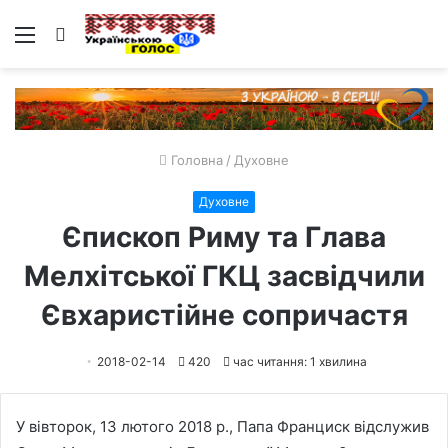
Меню
Пошук
Головна
/
Духовне
Духовне
Єпископ Риму та Глава
Мелхітської ГКЦ засвідчили
Євхаристійне сопричастя
2018-02-14
420
час читання: 1 хвилина
У вівторок, 13 лютого 2018 р., Папа Франциск відслужив