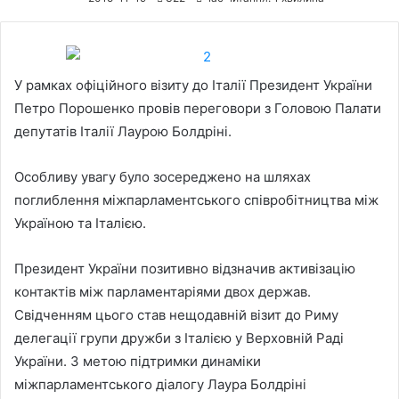
У рамках офіційного візиту до Італії Президент України
Петро Порошенко провів переговори з Головою Палати
депутатів Італії Лаурою Болдріні.
Особливу увагу було зосереджено на шляхах
поглиблення міжпарламентського співробітництва між
Україною та Італією.
Президент України позитивно відзначив активізацію
контактів між парламентаріями двох держав.
Свідченням цього став нещодавній візит до Риму
делегації групи дружби з Італією у Верховній Раді
України. З метою підтримки динаміки
міжпарламентського діалогу Лаура Болдріні