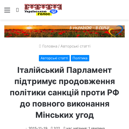
Меню
Пошук
Головна
/
Авторські статті
Авторські статті
Політика
Італійський Парламент
підтримує продовження
політики санкцій проти РФ
до повного виконання
Мінських угод
2015-11-19
322
час читання: 1 хвилина