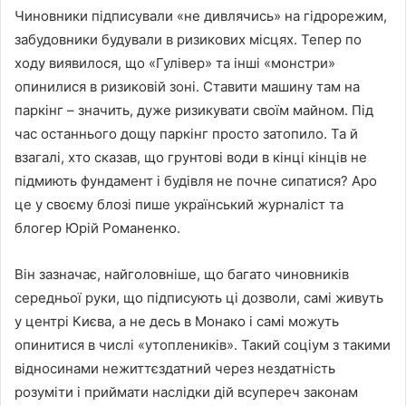
Чиновники підписували «не дивлячись» на гідрорежим,
забудовники будували в ризикових місцях. Тепер по
ходу виявилося, що «Гулівер» та інші «монстри»
опинилися в ризиковій зоні. Ставити машину там на
паркінг – значить, дуже ризикувати своїм майном. Під
час останнього дощу паркінг просто затопило. Та й
взагалі, хто сказав, що грунтові води в кінці кінців не
підмиють фундамент і будівля не почне сипатися? Аро
це у своєму блозі пише український журналіст та
блогер Юрій Романенко.
Він зазначає, найголовніше, що багато чиновників
середньої руки, що підписують ці дозволи, самі живуть
у центрі Києва, а не десь в Монако і самі можуть
опинитися в числі «утоплеників». Такий соціум з такими
відносинами нежиттєздатний через нездатність
розуміти і приймати наслідки дій всупереч законам