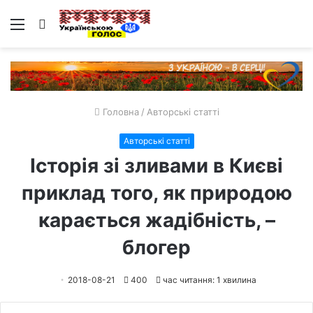
Меню
Пошук
Головна
/
Авторські статті
Авторські статті
Історія зі зливами в Києві
приклад того, як природою
карається жадібність, –
блогер
2018-08-21
400
час читання: 1 хвилина