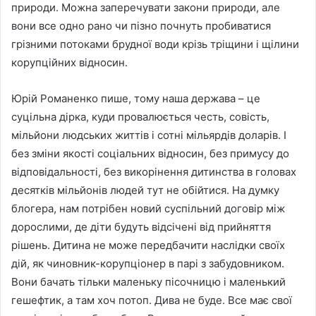
природи. Можна заперечувати закони природи, але
вони все одно рано чи пізно почнуть пробиватися
грізними потоками брудної води крізь тріщини і щілини
корупційних відносин.
Юрій Романенко пише, тому наша держава – це
суцільна дірка, куди провалюється честь, совість,
мільйони людських життів і сотні мільярдів доларів. І
без зміни якості соціальних відносин, без примусу до
відповідальності, без викорінення дитинства в головах
десятків мільйонів людей тут не обійтися. На думку
блогера, нам потрібен новий суспільний договір між
дорослими, де діти будуть відсічені від прийняття
рішень. Дитина не може передбачити наслідки своїх
дій, як чиновник-корупціонер в парі з забудовником.
Вони бачать тільки маленьку пісочницю і маленький
гешефтик, а там хоч потоп. Дива не буде. Все має свої