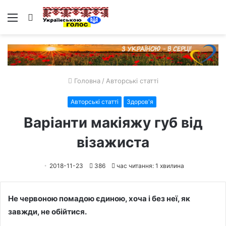
Меню
Пошук
Головна
/
Авторські статті
Авторські статті
Здоров'я
Варіанти макіяжу губ від
візажиста
2018-11-23
386
час читання: 1 хвилина
Не червоною помадою єдиною, хоча і без неї, як
завжди, не обійтися.