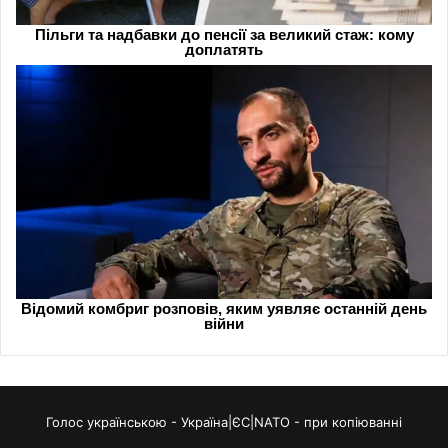
Голос українською - Україна|ЄС|NATO - при копіюванні