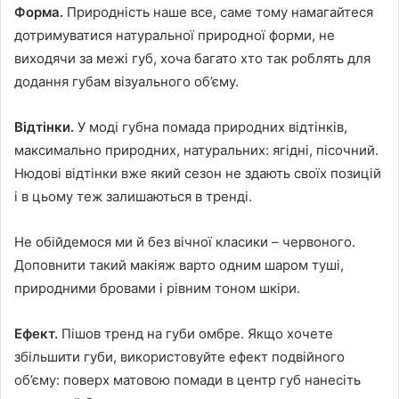
Форма.
Природність наше все, саме тому намагайтеся
дотримуватися натуральної природної форми, не
виходячи за межі губ, хоча багато хто так роблять для
додання губам візуального об’єму.
Відтінки.
У моді губна помада природних відтінків,
максимально природних, натуральних: ягідні, пісочний.
Нюдові відтінки вже який сезон не здають своїх позицій
і в цьому теж залишаються в тренді.
Не обійдемося ми й без вічної класики – червоного.
Доповнити такий макіяж варто одним шаром туші,
природними бровами і рівним тоном шкіри.
Ефект.
Пішов тренд на губи омбре. Якщо хочете
збільшити губи, використовуйте ефект подвійного
об’єму: поверх матовою помади в центр губ нанесіть