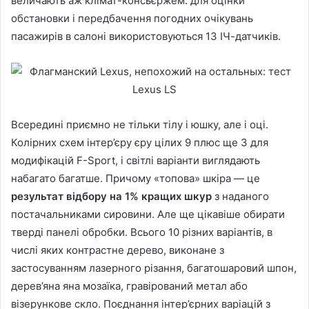
величають аж клімат-консьєржем: для оцінки
обстановки і передбачення погодних очікувань
пасажирів в салоні використовуються 13 ІЧ-датчиків.
Всередині приємно не тільки тілу і юшку, але і оці.
Колірних схем інтер’єру єру цілих 9 плюс ще 3 для
модифікацій F-Sport, і світлі варіанти виглядають
набагато багатше. Причому «топова» шкіра — це
результат відбору на 1% кращих шкур
з наданого
постачальниками сировини. Але ще цікавіше обирати
тверді панелі обробки. Всього 10 різних варіантів, в
числі яких контрастне дерево, виконане з
застосуванням лазерного різання, багатошаровий шпон,
дерев’яна яна мозаїка, гравірований метал або
візерункове скло. Поєднання інтер’єрних варіацій з