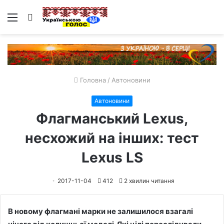
Меню
Пошук
Головна
/
Автоновини
Автоновини
Флагманський Lexus,
несхожий на інших: тест
Lexus LS
2017-11-04
412
2 хвилин читання
В новому флагмані марки не залишилося взагалі