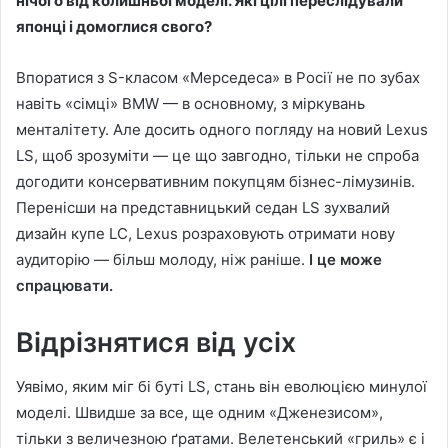
нічого від колишньої моделі. Які цілі переслідували
японці і домоглися свого?
Впоратися з S-класом «Мерседеса» в Росії не по зубах
навіть «сімці» BMW — в основному, з міркувань
менталітету. Але досить одного погляду на новий Lexus
LS, щоб зрозуміти — це що завгодно, тільки не спроба
догодити консервативним покупцям бізнес-лімузинів.
Перенісши на представницький седан LS зухвалий
дизайн купе LC, Lexus розраховують отримати нову
аудиторію — більш молоду, ніж раніше.
І це може
спрацювати.
Відрізнятися від усіх
Уявімо, яким міг бі буті LS, стань він еволюцією минулої
моделі. Швидше за все, ще одним «Дженезисом»,
тільки з величезною ґратами. Велетенський «гриль» є і