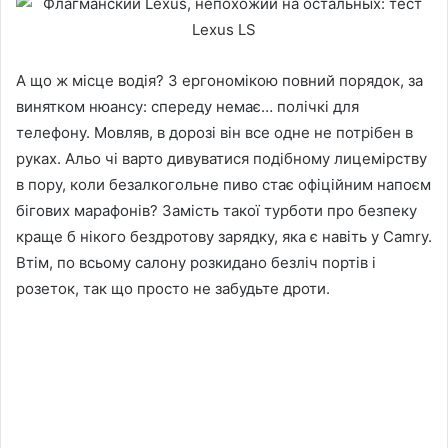
А що ж місце водія? З ергономікою повний порядок, за
винятком нюансу: спереду немає… полічкі для
телефону. Мовляв, в дорозі він все одне не потрібен в
руках. Альо чі варто дивуватися подібному лицемірству
в пору, коли безалкогольне пиво стає офіційним напоєм
бігових марафонів? Замість такої турботи про безпеку
краще б нікого бездротову зарядку, яка є навіть у Camry.
Втім, по всьому салону розкидано безліч портів і
розеток, так що просто не забудьте дроти.