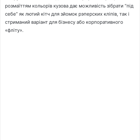
розмаїттям кольорів кузова дає можливість зібрати “під
себе” як лютий кітч для зйомок рэперских кліпів, так і
стриманий варіант для бізнесу або корпоративного
«фліту».