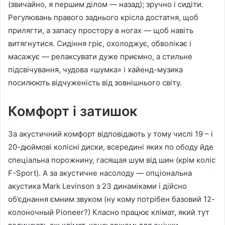
(звичайно, я першим ділом — назад); зручно і сидіти.
Регулювань правого заднього крісла достатня, щоб
прилягти, а запасу простору в ногах — щоб навіть
витягнутися. Сидіння гріє, охолоджує, обволікає і
масажує — релаксувати дуже приємно, а стильне
підсвічування, чудова «шумка» і хайенд-музика
посилюють відчуженість від зовнішнього світу.
Комфорт і затишок
За акустичний комфорт відповідають у тому числі 19 – і
20-дюймові колісні диски, всередині яких по ободу йде
спеціальна порожнину, гасящая шум від шин (крім коліс
F-Sport). А за акустичне насолоду — опціональна
акустика Mark Levinson з 23 динаміками і дійсно
об’єднання ємним звуком (ну кому потрібен базовий 12-
колоночный Pioneer?) Класно працює клімат, який тут