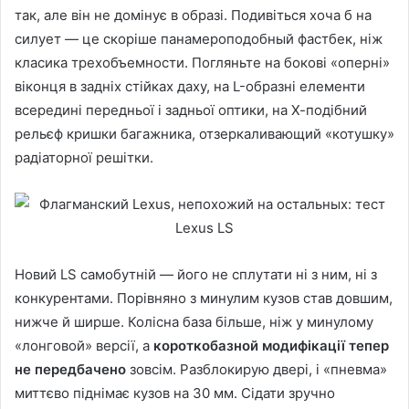
так, але він не домінує в образі. Подивіться хоча б на
силует — це скоріше панамероподобный фастбек, ніж
класика трехобъемности. Погляньте на бокові «оперні»
віконця в задніх стійках даху, на L-образні елементи
всередині передньої і задньої оптики, на Х-подібний
рельєф кришки багажника, отзеркаливающий «котушку»
радіаторної решітки.
Новий LS самобутній — його не сплутати ні з ним, ні з
конкурентами. Порівняно з минулим кузов став довшим,
нижче й ширше. Колісна база більше, ніж у минулому
«лонговой» версії, а
короткобазной модифікації тепер
не передбачено
зовсім. Разблокирую двері, і «пневма»
миттєво піднімає кузов на 30 мм. Сідати зручно