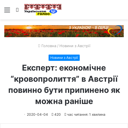
Меню
Пошук
Головна
/
Новини з Австрії
Новини з Австрії
Експерт: економічне
“кровопролиття” в Австрії
повинно бути припинено як
можна раніше
2020-04-04
420
час читання: 1 хвилина